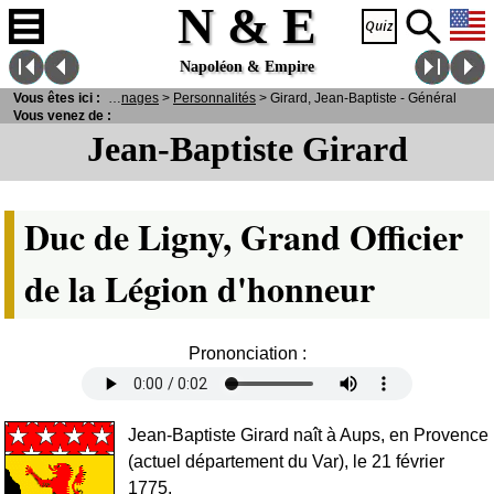
N & E
Napoléon & Empire
Vous êtes ici :
N
& E
>
Personnages
>
Personnalités
> Girard, Jean-Baptiste - Général
Vous venez de :
Jean-Baptiste Girard
Duc de Ligny, Grand Officier
de la Légion d'honneur
Prononciation :
Jean-Baptiste Girard naît à Aups, en Provence
(actuel département du Var), le 21 février
1775.