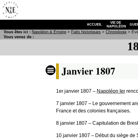
VIE DE
ACCUEIL
GUE
NAPOLÉON
Vous êtes ici :
N
apoléon
& E
mpire
>
Faits historiques
>
Chronologie
> Evé
Vous venez de :
18
Janvier 1807
1er janvier 1807
‒
Napoléon Ier
renco
7 janvier 1807
‒ Le gouvernement ang
France et des colonies françaises.
8 janvier 1807
‒ Capitulation de Bre
10 janvier 1807
‒ Début du siège de 