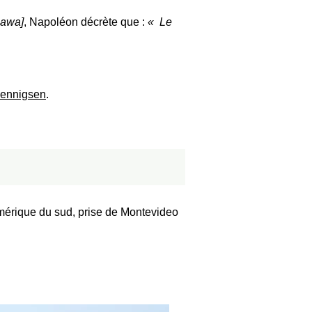
zawa]
, Napoléon décrète que :
Le
Bennigsen
.
mérique du sud, prise de Montevideo