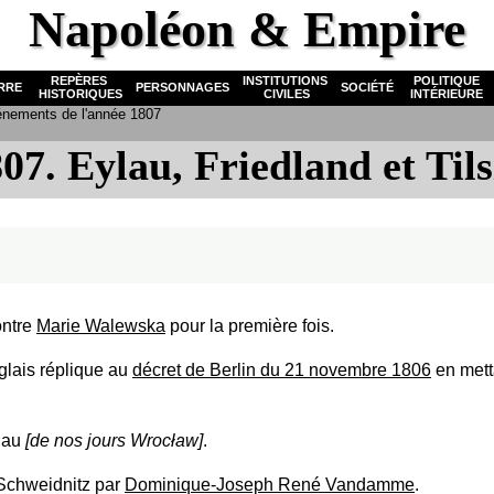
Napoléon & Empire
REPÈRES
INSTITUTIONS
POLITIQUE
RRE
PERSONNAGES
SOCIÉTÉ
HISTORIQUES
CIVILES
INTÉRIEURE
nements de l'année 1807
07. Eylau, Friedland et Tils
ntre
Marie Walewska
pour la première fois.
lais réplique au
décret de Berlin du 21 novembre 1806
en metta
slau
[de nos jours Wrocław]
.
Schweidnitz par
Dominique-Joseph René Vandamme
.