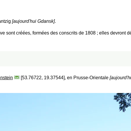
antzig
[aujourd'hui Gdansk]
.
e sont créées, formées des conscrits de 1808 ; elles devront déf
nstein
[53.76722, 19.37544], en Prusse-Orientale
[aujourd'h