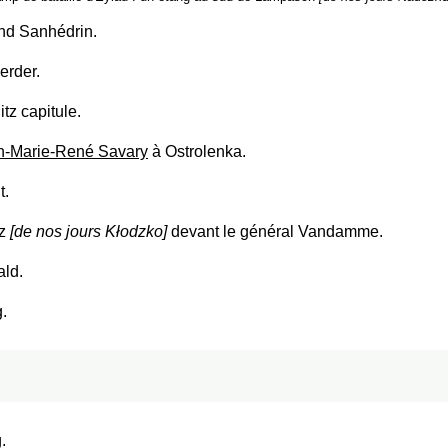
and Sanhédrin.
rder.
tz capitule.
n-Marie-René Savary
à Ostrolenka.
t.
tz
[de nos jours Kłodzko]
devant le général Vandamme.
ld.
.
.