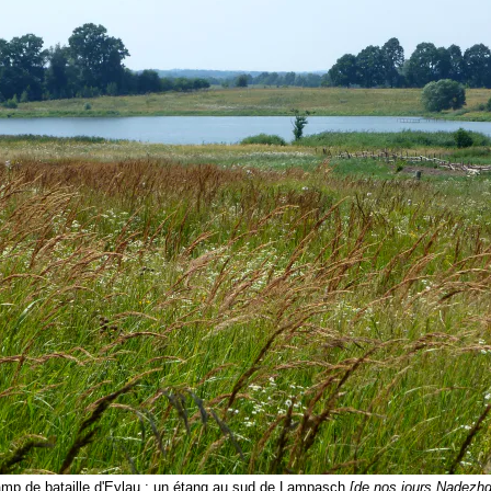
mp de bataille d'Eylau : un étang au sud de Lampasch
[de nos jours Nadezhd