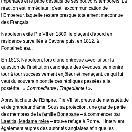
impériales et le pape dessaisi de ses pouvoirs temporels. La
réaction est immédiate : c'est l'excommunication de
l'Empereur, laquelle restera presque totalement méconnue
des Français.
Napoléon exile Pie VII en
1809
, le plaçant d'abord en
résidence surveillée à Savone puis, en
1812
, à
Fontainebleau.
En
1813
, Napoléon, lors d'une entrevue avec lui sur la
question de l'institution canonique des évêques, se montre
tour à tour successivement enjôleur et menaçant, ce qui lui
vaut du souverain pontife ces répliques passées à la
postérité :
Commediante ! Tragediante !
.
Après la chute de l'Empire, Pie VII fait preuve de mansuétude
et de grandeur d'âme. Sous sa protection, une grande partie
des membres de la
famille Bonaparte
‒ à commencer par
Laetitia, Madame mère
‒ trouve refuge à Rome. Il intervient
également auprès des autorités anglaises afin que les