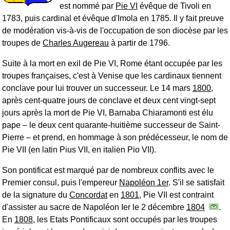
est nommé par
Pie VI
évêque de Tivoli en
1783, puis cardinal et évêque d'Imola en 1785. Il y fait preuve
de modération vis-à-vis de l'occupation de son diocèse par les
troupes de
Charles Augereau
à partir de 1796.
Suite à la mort en exil de Pie VI, Rome étant occupée par les
troupes françaises, c'est à Venise que les cardinaux tiennent
conclave pour lui trouver un successeur. Le 14 mars
1800
,
après cent-quatre jours de conclave et deux cent vingt-sept
jours après la mort de Pie VI, Barnaba Chiaramonti est élu
pape ‒ le deux cent quarante-huitième successeur de Saint-
Pierre ‒ et prend, en hommage à son prédécesseur, le nom de
Pie VII (en latin Pius VII, en italien Pio VII).
Son pontificat est marqué par de nombreux conflits avec le
Premier consul, puis l'empereur
Napoléon 1er
. S'il se satisfait
de la signature du
Concordat
en
1801
, Pie VII est contraint
d'assister au sacre de Napoléon Ier le 2 décembre
1804
.
En
1808
, les Etats Pontificaux sont occupés par les troupes