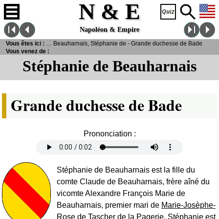
N & E
Napoléon & Empire
es
>
Vous êtes ici :
Personnalités
> Beauharnais, Stéphanie de - Grande duchesse de Bade
Vous venez de :
Stéphanie de Beauharnais
Grande duchesse de Bade
Prononciation :
Stéphanie de Beauharnais est la fille du
comte Claude de Beauharnais, frère aîné du
vicomte Alexandre François Marie de
Beauharnais, premier mari de
Marie-Josèphe-
Rose de Tascher de la Pagerie
. Stéphanie est