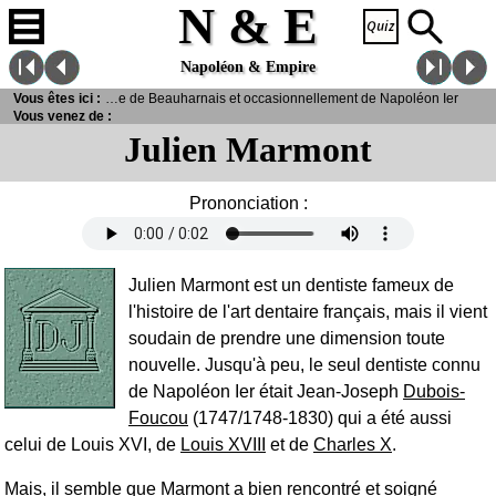
N & E
Napoléon & Empire
Vous êtes ici :
> Marmont, Julien - Dentiste de Joséphine de Beauharnais et occasionnellement de Napoléon Ier
Vous venez de :
Julien Marmont
Prononciation :
Julien Marmont est un dentiste fameux de
l'histoire de l'art dentaire français, mais il vient
soudain de prendre une dimension toute
nouvelle. Jusqu'à peu, le seul dentiste connu
de Napoléon Ier était Jean-Joseph
Dubois-
Foucou
(1747/1748-1830) qui a été aussi
celui de Louis XVI, de
Louis XVIII
et de
Charles X
.
Mais, il semble que Marmont a bien rencontré et soigné