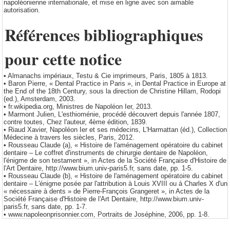
napoléonienne internationale, et mise en ligne avec son aimable
autorisation.
Références bibliographiques
pour cette notice
• Almanachs impériaux, Testu & Cie imprimeurs, Paris, 1805 à 1813.
• Baron Pierre, « Dental Practice in Paris », in Dental Practice in Europe at
the End of the 18th Century, sous la direction de Christine Hillam, Rodopi
(ed.), Amsterdam, 2003.
• fr.wikipedia.org, Ministres de Napoléon Ier, 2013.
• Marmont Julien, L'esthioménie, procédé découvert depuis l'année 1807,
contre toutes, Chez l'auteur, 4ème édition, 1839.
• Riaud Xavier, Napoléon Ier et ses médecins, L'Harmattan (éd.), Collection
Médecine à travers les siècles, Paris, 2012.
• Rousseau Claude (a), « Histoire de l'aménagement opératoire du cabinet
dentaire – Le coffret d'instruments de chirurgie dentaire de Napoléon,
l'énigme de son testament », in Actes de la Société Française d'Histoire de
l'Art Dentaire, http://www.bium.univ-paris5.fr, sans date, pp. 1-5.
• Rousseau Claude (b), « Histoire de l'aménagement opératoire du cabinet
dentaire – L'énigme posée par l'attribution à Louis XVIII ou à Charles X d'un
« nécessaire à dents » de Pierre-François Grangeret », in Actes de la
Société Française d'Histoire de l'Art Dentaire, http://www.bium.univ-
paris5.fr, sans date, pp. 1-7.
• www.napoleonprisonnier.com, Portraits de Joséphine, 2006, pp. 1-8.