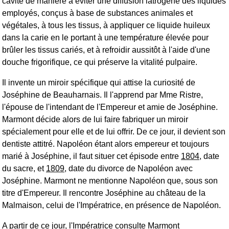
cavité de manière à éviter une diffusion iatrogène des liquides
employés, conçus à base de substances animales et
végétales, à tous les tissus, à appliquer ce liquide huileux
dans la carie en le portant à une température élevée pour
brûler les tissus cariés, et à refroidir aussitôt à l'aide d'une
douche frigorifique, ce qui préserve la vitalité pulpaire.
Il invente un miroir spécifique qui attise la curiosité de
Joséphine de Beauharnais. Il l'apprend par Mme Ristre,
l'épouse de l'intendant de l'Empereur et amie de Joséphine.
Marmont décide alors de lui faire fabriquer un miroir
spécialement pour elle et de lui offrir. De ce jour, il devient son
dentiste attitré. Napoléon étant alors empereur et toujours
marié à Joséphine, il faut situer cet épisode entre
1804
, date
du sacre, et
1809
, date du divorce de Napoléon avec
Joséphine. Marmont ne mentionne Napoléon que, sous son
titre d'Empereur. Il rencontre Joséphine au château de la
Malmaison, celui de l'Impératrice, en présence de Napoléon.
A partir de ce jour, l'Impératrice consulte Marmont