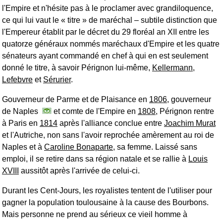
l'Empire et n'hésite pas à le proclamer avec grandiloquence,
ce qui lui vaut le « titre » de maréchal ‒ subtile distinction que
l'Empereur établit par le décret du 29 floréal an XII entre les
quatorze généraux nommés maréchaux d'Empire et les quatre
sénateurs ayant commandé en chef à qui en est seulement
donné le titre, à savoir Pérignon lui-même,
Kellermann
,
Lefebvre
et
Sérurier
.
Gouverneur de Parme et de Plaisance en
1806
, gouverneur
de Naples
et comte de l'Empire en
1808
, Pérignon rentre
à Paris en
1814
après l'alliance conclue entre
Joachim Murat
et l'Autriche, non sans l'avoir reprochée amèrement au roi de
Naples et à
Caroline Bonaparte
, sa femme. Laissé sans
emploi, il se retire dans sa région natale et se rallie à
Louis
XVIII
aussitôt après l'arrivée de celui-ci.
Durant les
Cent-Jours
, les royalistes tentent de l'utiliser pour
gagner la population toulousaine à la cause des Bourbons.
Mais personne ne prend au sérieux ce vieil homme à