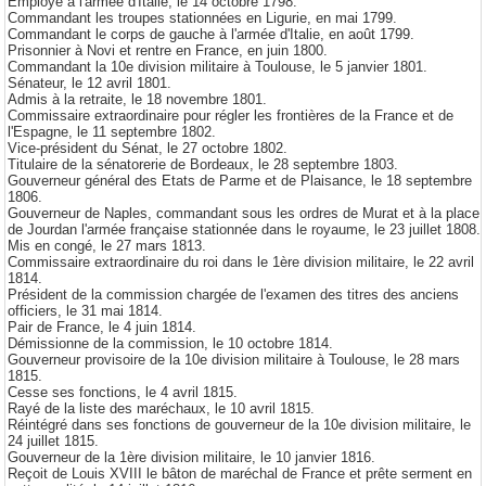
Employé à l'armée d'Italie, le 14 octobre 1798.
Commandant les troupes stationnées en Ligurie, en mai 1799.
Commandant le corps de gauche à l'armée d'Italie, en août 1799.
Prisonnier à Novi et rentre en France, en juin 1800.
Commandant la 10e division militaire à Toulouse, le 5 janvier 1801.
Sénateur, le 12 avril 1801.
Admis à la retraite, le 18 novembre 1801.
Commissaire extraordinaire pour régler les frontières de la France et de
l'Espagne, le 11 septembre 1802.
Vice-président du Sénat, le 27 octobre 1802.
Titulaire de la
sénatorerie
de Bordeaux, le 28 septembre 1803.
Gouverneur général des Etats de Parme et de Plaisance, le 18 septembre
1806.
Gouverneur de Naples, commandant sous les ordres de Murat et à la place
de Jourdan l'armée française stationnée dans le royaume, le 23 juillet 1808.
Mis en congé, le 27 mars 1813.
Commissaire extraordinaire du roi dans le 1ère division militaire, le 22 avril
1814.
Président de la commission chargée de l'examen des titres des anciens
officiers, le 31 mai 1814.
Pair de France, le 4 juin 1814.
Démissionne de la commission, le 10 octobre 1814.
Gouverneur provisoire de la 10e division militaire à Toulouse, le 28 mars
1815.
Cesse ses fonctions, le 4 avril 1815.
Rayé de la liste des maréchaux, le 10 avril 1815.
Réintégré dans ses fonctions de gouverneur de la 10e division militaire, le
24 juillet 1815.
Gouverneur de la 1ère division militaire, le 10 janvier 1816.
Reçoit de Louis XVIII le bâton de maréchal de France et prête serment en