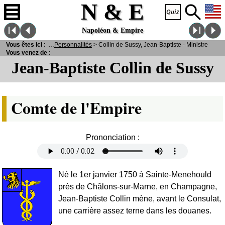
N & E
Napoléon & Empire
 E
>
Vous êtes ici :
Personnages
>
Personnalités
> Collin de Sussy, Jean-Baptiste - Ministre
Vous venez de :
Jean-Baptiste Collin de Sussy
Comte de l'Empire
Prononciation :
Né le 1er janvier 1750 à Sainte-Menehould
près de Châlons-sur-Marne, en Champagne,
Jean-Baptiste Collin mène, avant le Consulat,
une carrière assez terne dans les douanes.