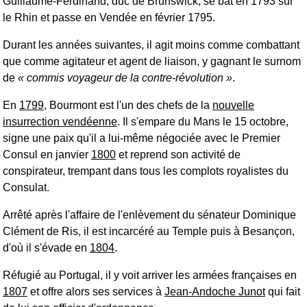
Guillaume-Ferdinand, duc de Brunswick, se bat en 1793 sur
le Rhin et passe en Vendée en février 1795.
Durant les années suivantes, il agit moins comme combattant
que comme agitateur et agent de liaison, y gagnant le surnom
de
commis voyageur de la contre-révolution
.
En
1799
, Bourmont est l'un des chefs de la
nouvelle
insurrection vendéenne
. Il s'empare du Mans le 15 octobre,
signe une paix qu'il a lui-même négociée avec le Premier
Consul en janvier
1800
et reprend son activité de
conspirateur, trempant dans tous les complots royalistes du
Consulat.
Arrêté après l'affaire de l'enlèvement du sénateur Dominique
Clément de Ris, il est incarcéré au Temple puis à Besançon,
d'où il s'évade en
1804
.
Réfugié au Portugal, il y voit arriver les armées françaises en
1807
et offre alors ses services à
Jean-Andoche Junot
qui fait