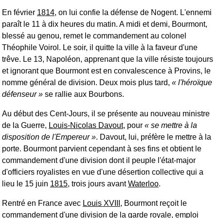
En février
1814
, on lui confie la défense de Nogent. L'ennemi
paraît le 11 à dix heures du matin. A midi et demi, Bourmont,
blessé au genou, remet le commandement au colonel
Théophile Voirol. Le soir, il quitte la ville à la faveur d'une
trêve. Le 13, Napoléon, apprenant que la ville résiste toujours
et ignorant que Bourmont est en convalescence à Provins, le
nomme général de division. Deux mois plus tard,
l'héroïque
défenseur
se rallie aux Bourbons.
Au début des
Cent-Jours
, il se présente au nouveau ministre
de la Guerre,
Louis-Nicolas Davout
, pour
se mettre à la
disposition de l'Empereur
. Davout, lui, préfère le mettre à la
porte. Bourmont parvient cependant à ses fins et obtient le
commandement d'une division dont il peuple l'état-major
d'officiers royalistes en vue d'une désertion collective qui a
lieu le 15 juin
1815
, trois jours avant
Waterloo
.
Rentré en France avec
Louis XVIII
, Bourmont reçoit le
commandement d'une division de la garde royale, emploi