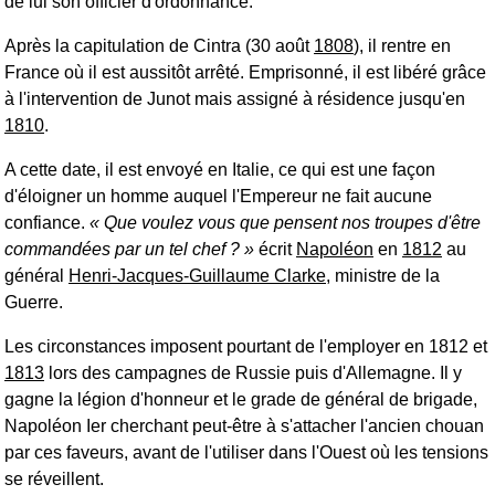
de lui son officier d'ordonnance.
Après la capitulation de Cintra (30 août
1808
), il rentre en
France où il est aussitôt arrêté. Emprisonné, il est libéré grâce
à l'intervention de Junot mais assigné à résidence jusqu'en
1810
.
A cette date, il est envoyé en Italie, ce qui est une façon
d'éloigner un homme auquel l'Empereur ne fait aucune
confiance.
Que voulez vous que pensent nos troupes d'être
commandées par un tel chef ?
écrit
Napoléon
en
1812
au
général
Henri-Jacques-Guillaume Clarke
, ministre de la
Guerre.
Les circonstances imposent pourtant de l'employer en 1812 et
1813
lors des campagnes de Russie puis d'Allemagne. Il y
gagne la légion d'honneur et le grade de général de brigade,
Napoléon Ier cherchant peut-être à s'attacher l'ancien chouan
par ces faveurs, avant de l'utiliser dans l'Ouest où les tensions
se réveillent.