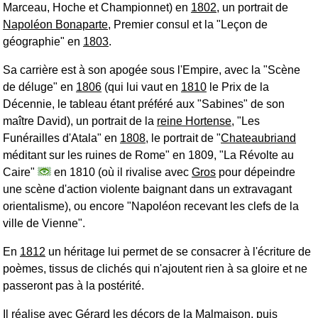
Marceau, Hoche et Championnet) en
1802
, un portrait de
Napoléon Bonaparte
, Premier consul et la "Leçon de
géographie" en
1803
.
Sa carrière est à son apogée sous l'Empire, avec la "Scène
de déluge" en
1806
(qui lui vaut en
1810
le Prix de la
Décennie, le tableau étant préféré aux "Sabines" de son
maître David), un portrait de la
reine Hortense
, "Les
Funérailles d'Atala" en
1808
, le portrait de "
Chateaubriand
méditant sur les ruines de Rome" en 1809, "La Révolte au
Caire"
en 1810 (où il rivalise avec
Gros
pour dépeindre
une scène d'action violente baignant dans un extravagant
orientalisme), ou encore "Napoléon recevant les clefs de la
ville de Vienne".
En
1812
un héritage lui permet de se consacrer à l'écriture de
poèmes, tissus de clichés qui n'ajoutent rien à sa gloire et ne
passeront pas à la postérité.
Il réalise avec
Gérard
les décors de la Malmaison, puis