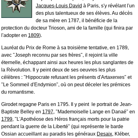
Jacques-Louis David
à Paris, s'y révélant l'un
des plus talentueux de ses élèves. Au décès
de sa mère en 1787, il bénéficie de la
protection du docteur Trioson, ami de la famille (qui finira par
l'adopter en
1809
).
Lauréat du Prix de Rome à sa troisième tentative, en 1789,
avec "Joseph reconnu par ses frères", il rejoint la ville
éternelle, échappant ainsi aux heures les plus sanglantes de
la Révolution. Il y peint deux de ses oeuvres les plus
célèbres : "Hippocrate refusant les présents d'Artaxerxes" et
"Le Sommeil d'Endymion", où on peut déceler les prémices
du romantisme.
Girodet regagne Paris en 1795. Il y peint le portrait de Jean-
Baptiste Belley en
1797
, "Mademoiselle Lange en Danaé" en
1799
, "L'Apothéose des Héros français morts pour la patrie
pendant la guerre de la Liberté" (qui représente le barde
Ossian accueillant au paradis les généraux
Desaix
, Kléber,