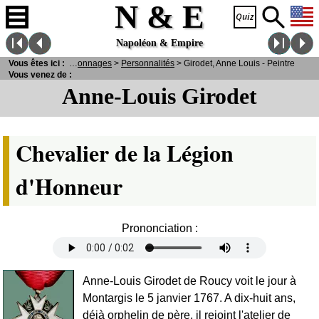
N & E
Napoléon & Empire
Vous êtes ici :
N
& E
>
Personnages
>
Personnalités
> Girodet, Anne Louis - Peintre
Vous venez de :
Anne-Louis Girodet
Chevalier de la Légion
d'Honneur
Prononciation :
Anne-Louis Girodet de Roucy voit le jour à
Montargis le 5 janvier 1767. A dix-huit ans,
déjà orphelin de père, il rejoint l'atelier de