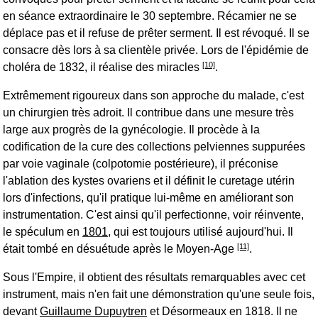
en séance extraordinaire le 30 septembre. Récamier ne se
déplace pas et il refuse de prêter serment. Il est révoqué. Il se
consacre dès lors à sa clientèle privée. Lors de l'épidémie de
[10]
choléra de 1832, il réalise des miracles
.
Extrêmement rigoureux dans son approche du malade, c'est
un chirurgien très adroit. Il contribue dans une mesure très
large aux progrès de la gynécologie. Il procède à la
codification de la cure des collections pelviennes suppurées
par voie vaginale (colpotomie postérieure), il préconise
l'ablation des kystes ovariens et il définit le curetage utérin
lors d'infections, qu'il pratique lui-même en améliorant son
instrumentation. C'est ainsi qu'il perfectionne, voir réinvente,
le spéculum en
1801
, qui est toujours utilisé aujourd'hui. Il
[11]
était tombé en désuétude après le Moyen-Age
.
Sous l'Empire, il obtient des résultats remarquables avec cet
instrument, mais n'en fait une démonstration qu'une seule fois,
devant
Guillaume Dupuytren
et Désormeaux en 1818. Il ne