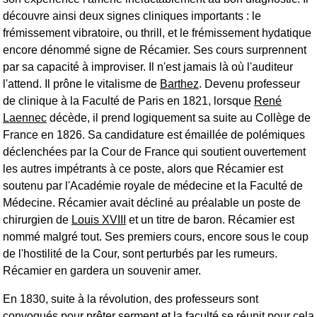
découvre ainsi deux signes cliniques importants : le
frémissement vibratoire, ou thrill, et le frémissement hydatique
encore dénommé signe de Récamier. Ses cours surprennent
par sa capacité à improviser. Il n'est jamais là où l'auditeur
l'attend. Il prône le vitalisme de
Barthez
. Devenu professeur
de clinique à la Faculté de Paris en 1821, lorsque
René
Laennec
décède, il prend logiquement sa suite au Collège de
France en 1826. Sa candidature est émaillée de polémiques
déclenchées par la Cour de France qui soutient ouvertement
les autres impétrants à ce poste, alors que Récamier est
soutenu par l'Académie royale de médecine et la Faculté de
Médecine. Récamier avait décliné au préalable un poste de
chirurgien de
Louis XVIII
et un titre de baron. Récamier est
nommé malgré tout. Ses premiers cours, encore sous le coup
de l'hostilité de la Cour, sont perturbés par les rumeurs.
Récamier en gardera un souvenir amer.
En 1830, suite à la révolution, des professeurs sont
convoqués pour prêter serment et la faculté se réunit pour cela