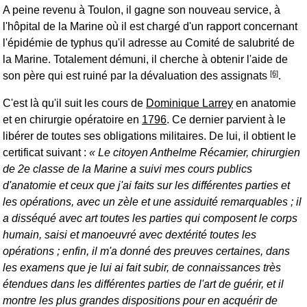
A peine revenu à Toulon, il gagne son nouveau service, à
l'hôpital de la Marine où il est chargé d'un rapport concernant
l'épidémie de typhus qu'il adresse au Comité de salubrité de
la Marine. Totalement démuni, il cherche à obtenir l'aide de
[6]
son père qui est ruiné par la dévaluation des assignats
.
C'est là qu'il suit les cours de
Dominique Larrey
en anatomie
et en chirurgie opératoire en
1796
. Ce dernier parvient à le
libérer de toutes ses obligations militaires. De lui, il obtient le
certificat suivant :
Le citoyen Anthelme Récamier, chirurgien
de 2e classe de la Marine a suivi mes cours publics
d'anatomie et ceux que j'ai faits sur les différentes parties et
les opérations, avec un zèle et une assiduité remarquables ; il
a disséqué avec art toutes les parties qui composent le corps
humain, saisi et manoeuvré avec dextérité toutes les
opérations ; enfin, il m'a donné des preuves certaines, dans
les examens que je lui ai fait subir, de connaissances très
étendues dans les différentes parties de l'art de guérir, et il
montre les plus grandes dispositions pour en acquérir de