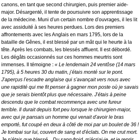
canons, en tant que second chirurgien, puis premier aide-
major. Désargenté, il tente de poursuivre son apprentissage
de la médecine. Muni d'un certain nombre d'ouvrages, il les lit
avec assiduité à ses heures perdues. Lors des premiers
affrontements avec les Anglais en mars 1795, lors de la
bataille de Gênes, il est blessé par un mât qui le heurte à la
tête. Après les combats, les blessés affluent. Il est débordé.
Les dégâts occasionnés sur ces hommes meurtris sont
immenses. Il témoigne :
Le lendemain 24 ventôse (14 mars
1795), à 5 heures 30 du matin, j'étais monté sur le pont.
J'aperçus l'escadre anglaise qui s'avançait vers nous avec
une rapidité qui me fit penser à gagner mon poste où je savais
que je serais bientôt plus que nécessaire. J'étais à peine
descendu que le combat recommença avec une fureur
terrible. Il durait depuis fort peu lorsque le chirurgien-major,
avec qui je pansais un homme qui venait d'avoir le bras
emporté, fut coupé en deux à côté de moi par un boulet de 36 !
Je tombai sur lui, couvert de sang et d'éclats. On me crut mort.
Je n'étais que blessé... Du sang-froid, m'écriai-je, et je repris