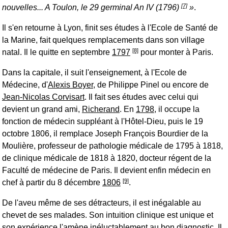
[7]
nouvelles... A Toulon, le 29 germinal An IV (1796)
.
Il s'en retourne à Lyon, finit ses études à l'Ecole de Santé de
la Marine, fait quelques remplacements dans son village
[8]
natal. Il le quitte en septembre
1797
pour monter à Paris.
Dans la capitale, il suit l'enseignement, à l'Ecole de
Médecine, d'
Alexis Boyer
, de Philippe Pinel ou encore de
Jean-Nicolas Corvisart
. Il fait ses études avec celui qui
devient un grand ami,
Richerand
. En
1798
, il occupe la
fonction de médecin suppléant à l'Hôtel-Dieu, puis le 19
octobre 1806, il remplace Joseph François Bourdier de la
Moulière, professeur de pathologie médicale de 1795 à 1818,
de clinique médicale de 1818 à 1820, docteur régent de la
Faculté de médecine de Paris. Il devient enfin médecin en
[9]
chef à partir du 8 décembre
1806
.
De l'aveu même de ses détracteurs, il est inégalable au
chevet de ses malades. Son intuition clinique est unique et
son expérience l'amène inéluctablement au bon diagnostic. Il