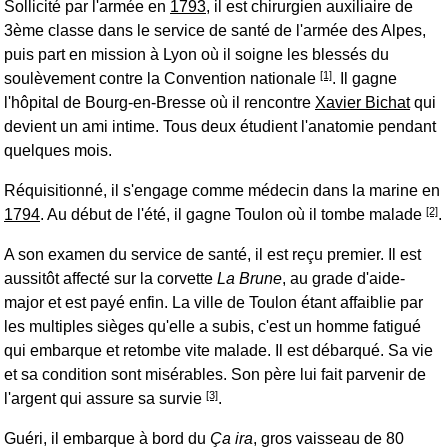
Sollicité par l'armée en
1793
, il est chirurgien auxiliaire de
3ème classe dans le service de santé de l'armée des Alpes,
puis part en mission à Lyon où il soigne les blessés du
[1]
soulèvement contre la Convention nationale
. Il gagne
l'hôpital de Bourg-en-Bresse où il rencontre
Xavier Bichat
qui
devient un ami intime. Tous deux étudient l'anatomie pendant
quelques mois.
Réquisitionné, il s'engage comme médecin dans la marine en
[2]
1794
. Au début de l'été, il gagne Toulon où il tombe malade
.
A son examen du service de santé, il est reçu premier. Il est
aussitôt affecté sur la corvette
La Brune
, au grade d'aide-
major et est payé enfin. La ville de Toulon étant affaiblie par
les multiples sièges qu'elle a subis, c'est un homme fatigué
qui embarque et retombe vite malade. Il est débarqué. Sa vie
et sa condition sont misérables. Son père lui fait parvenir de
[3]
l'argent qui assure sa survie
.
Guéri, il embarque à bord du
Ça ira
, gros vaisseau de 80