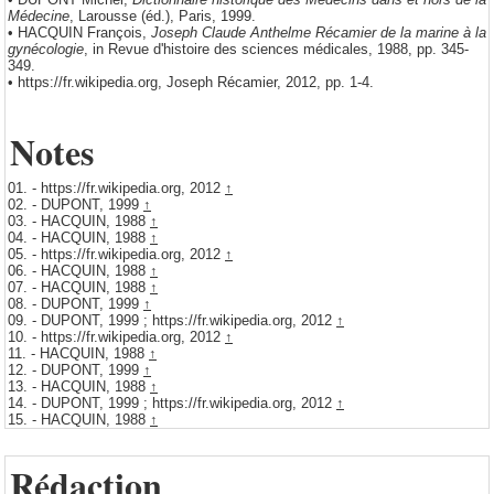
Médecine
, Larousse (éd.), Paris, 1999.
• HACQUIN François,
Joseph Claude Anthelme Récamier de la marine à la
gynécologie
, in Revue d'histoire des sciences médicales, 1988, pp. 345-
349.
• https://fr.wikipedia.org, Joseph Récamier, 2012, pp. 1-4.
Notes
01.
- https://fr.wikipedia.org, 2012
↑
02.
- DUPONT, 1999
↑
03.
- HACQUIN, 1988
↑
04.
- HACQUIN, 1988
↑
05.
- https://fr.wikipedia.org, 2012
↑
06.
- HACQUIN, 1988
↑
07.
- HACQUIN, 1988
↑
08.
- DUPONT, 1999
↑
09.
- DUPONT, 1999 ; https://fr.wikipedia.org, 2012
↑
10.
- https://fr.wikipedia.org, 2012
↑
11.
- HACQUIN, 1988
↑
12.
- DUPONT, 1999
↑
13.
- HACQUIN, 1988
↑
14.
- DUPONT, 1999 ; https://fr.wikipedia.org, 2012
↑
15.
- HACQUIN, 1988
↑
Rédaction