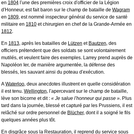
en
1804
l'une des premières croix d'officier de la Légion
d'Honneur, est fait baron sur le champ de bataille de
Wagram
en
1809
, est nommé inspecteur général du service de santé
militaire en
1810
et chirurgien en chef de la Grande-Armée en
1812
.
En
1813
, après les batailles de
Lützen
et
Bautzen
, des
officiers prétendent que des soldats se sont volontairement
mutilés, et veulent faire des exemples. Larrey prend auprès de
Napoléon Ier, de manière argumentée, la défense des
blessés, les sauvant ainsi du poteau d'exécution.
A
Waterloo
, deux anecdotes illustrent en quelle considération
il est tenu.
Wellington
, l'apercevant sur le champ de bataille,
lève son bicorne et dit :
Je salue l'honneur qui passe
. Plus
tard dans la journée, blessé et capturé par les Prussiens, il est
relâché sur ordre personnel de
Blücher
, dont il a soigné le fils
quelques années plus tôt.
En disgrâce sous la Restauration, il reprend du service sous