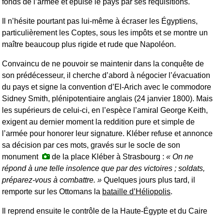
fonds de l’armée et épuisé le pays par ses réquisitions.
Il n’hésite pourtant pas lui-même à écraser les Égyptiens,
particulièrement les Coptes, sous les impôts et se montre un
maître beaucoup plus rigide et rude que Napoléon.
Convaincu de ne pouvoir se maintenir dans la conquête de
son prédécesseur, il cherche d’abord à négocier l’évacuation
du pays et signe la convention d’El-Arich avec le commodore
Sidney Smith, plénipotentiaire anglais (24 janvier 1800). Mais
les supérieurs de celui-ci, en l’espèce l’amiral George Keith,
exigent au dernier moment la reddition pure et simple de
l’armée pour honorer leur signature. Kléber refuse et annonce
sa décision par ces mots, gravés sur le socle de son
monument
de la place Kléber à Strasbourg :
On ne
répond à une telle insolence que par des victoires ; soldats,
préparez-vous à combattre.
Quelques jours plus tard, il
remporte sur les Ottomans la
bataille d’Héliopolis
.
Il reprend ensuite le contrôle de la Haute-Égypte et du Caire