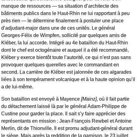
manque de ressources — sa situation d’architecte des
bâtiments publics dans le Haut-Rhin ne lui rapportant à peu
près rien — le détermine finalement à postuler une place
d’adjudant-major dans une de ces unités. Le général
Georges-Félix de Wimpfen, sollicité par quelques amis de
Kléber, la lui accorde. Intégré au 4e bataillon du Haut-Rhin
dont le chef est octogénaire et auquel il a été recommandé,
Kléber y exerce bientôt toute l’autorité, ce qui n’est pas sans
provoquer quelques querelles avec le commandant en
second. La carrière de Kléber est jalonnée de ces algarades
liées à son tempérament volcanique et à la haute opinion qu’il
a de lui-même.
Son bataillon est envoyé à Mayence
[Mainz]
, où il fait partie
du détachement laissé là par le général Adam-Philippe de
Custine pour garder la place. Il sait s’y faire apprécier des
représentants en mission : Jean-François Rewbel et Antoine
Merlin, dit de Thionville. Il est promu adjudant-général durant
le siège. Mais après la reddition de la garnison, le 23 juillet