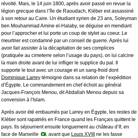
révolté. Mais, le 14 juin 1800, après avoir passé en revue la
légion grecque dans l’île de Raoudach, Kléber est assassiné
à son retour au Caire. Un étudiant syrien de 23 ans, Soleyman
ben Mouhammad Amine el-Halaby, se déguise en mendiant
pour l’approcher et lui porte un coup de stylet au coeur. Le
meurtrier est condamné par un conseil de guerre. Après lui
avoir fait assister à la décapitation de ses complices
(pratiquée au cimeterre selon l’usage du pays), on lui calcine
la main droite avant de lui infliger le supplice du pal. Il
supporte le tout avec un courage et un sang-froid dont
Dominique Larrey
témoigne dans sa relation de l’expédition
d’Égypte. Le commandement en chef échoit au général
Jacques-François Menou, dit Abdallah Menou depuis sa
conversion à l'Islam.
Après avoir été embaumés par Larrey en Égypte, les restes de
Kléber sont rapatriés en France quand les Français quittent le
pays. Ils séjournent ensuite longuement au château d’If, en
face de Marseille
, avant que
Louis XVIII
ne les fasse