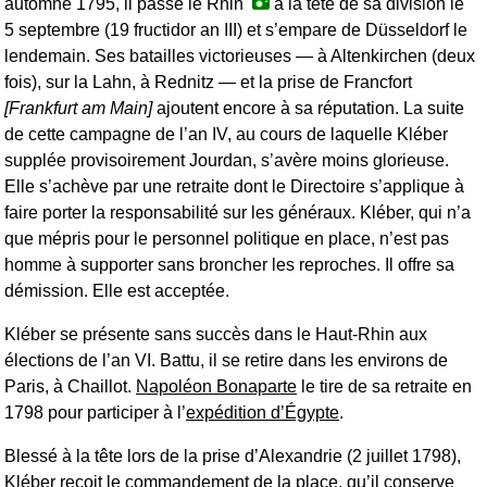
automne 1795, il passe le Rhin
à la tête de sa division le
5 septembre (19 fructidor an III) et s’empare de Düsseldorf le
lendemain. Ses batailles victorieuses — à Altenkirchen (deux
fois), sur la Lahn, à Rednitz — et la prise de Francfort
[Frankfurt am Main]
ajoutent encore à sa réputation. La suite
de cette campagne de l’an IV, au cours de laquelle Kléber
supplée provisoirement Jourdan, s’avère moins glorieuse.
Elle s’achève par une retraite dont le Directoire s’applique à
faire porter la responsabilité sur les généraux. Kléber, qui n’a
que mépris pour le personnel politique en place, n’est pas
homme à supporter sans broncher les reproches. Il offre sa
démission. Elle est acceptée.
Kléber se présente sans succès dans le Haut-Rhin aux
élections de l’an VI. Battu, il se retire dans les environs de
Paris, à Chaillot.
Napoléon Bonaparte
le tire de sa retraite en
1798 pour participer à l’
expédition d’Égypte
.
Blessé à la tête lors de la prise d’Alexandrie (2 juillet 1798),
Kléber reçoit le commandement de la place, qu’il conserve