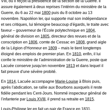
VIII, où il reçoit la présidence de la section de la Guerre. Il
assure également à deux reprises l'intérim du ministère de la
Guerre, du 6 au 22 mai
1800
puis du 8 octobre au 13
novembre. Napoléon Ier, qui supporte mal son indépendance
et ses critiques, lui témoigne beaucoup d'égards, le traite avec
faveur ‒ gouverneur de l'École polytechnique en
1804
,
général de division en
1805
, directeur des revues et de la
conscription en
1806
, comte de Cessac en
1808
, grand aigle
de la Légion d'Honneur en
1809
‒ mais le tient longtemps
éloigné des emplois de premier plan. En
1810
, enfin, il lui
confie le ministère de l'administration de la Guerre, poste que
Lacuée conserve jusqu'en novembre
1813
et dans lequel il
fait preuve d'une sévère probité.
En
1814
, Lacuée accompagne
Marie-Louise
à Blois puis,
après l'abdication, se rallie aux Bourbons auxquels il reste
fidèle pendant les
Cent-Jours
. Nommé inspecteur général de
l'infanterie par
Louis XVIII
, il prend sa retraite en
1815
.
Louis-Philippe Ier en fait un pair de France en 1831.