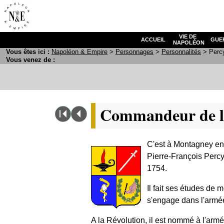
VIE DE
ACCUEIL
GUE
NAPOLÉON
Vous êtes ici :
N
apoléon
& E
mpire
>
Personnages
>
Personnalités
> Percy
Vous venez de :
Commandeur de la
C'est à Montagney en
Pierre-François Percy, 
1754.
Il fait ses études de
s'engage dans l'armée
A la Révolution, il est nommé à l'armé