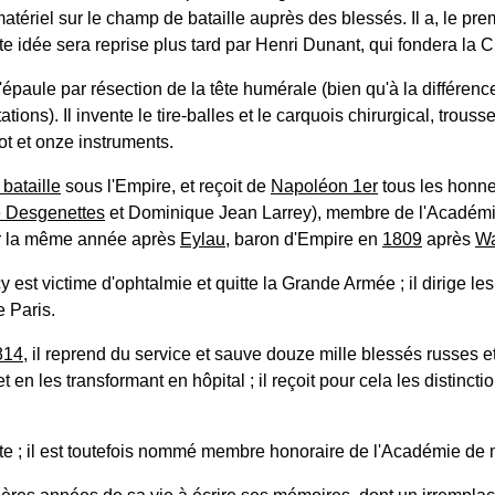
atériel sur le champ de bataille auprès des blessés. Il a, le prem
tte idée sera reprise plus tard par Henri Dunant, qui fondera la
 d'épaule par résection de la tête humérale (bien qu'à la différen
tions). Il invente le tire-balles et le carquois chirurgical, trous
ot et onze instruments.
bataille
sous l'Empire, et reçoit de
Napoléon 1er
tous les honne
e Desgenettes
et Dominique Jean Larrey), membre de l'Académ
r la même année après
Eylau
, baron d'Empire en
1809
après
W
 est victime d'ophtalmie et quitte la Grande Armée ; il dirige le
 Paris.
814
, il reprend du service et sauve douze mille blessés russes
et en les transformant en hôpital ; il reçoit pour cela les distinc
raite ; il est toutefois nommé membre honoraire de l'Académie d