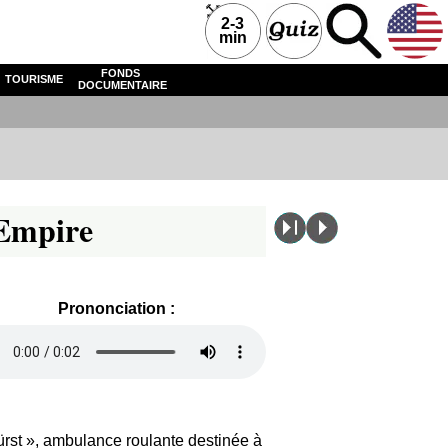
2-3
min
FONDS
TOURISME
DOCUMENTAIRE
'Empire
Prononciation :
würst », ambulance roulante destinée à