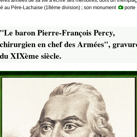
ières années de sa vie à écrire ses mémoires, dont un irrempla
humé au Père-Lachaise (18ème division) ; son monument
porte 
"Le baron Pierre-François Percy,
chirurgien en chef des Armées", gravur
du XIXème siècle.