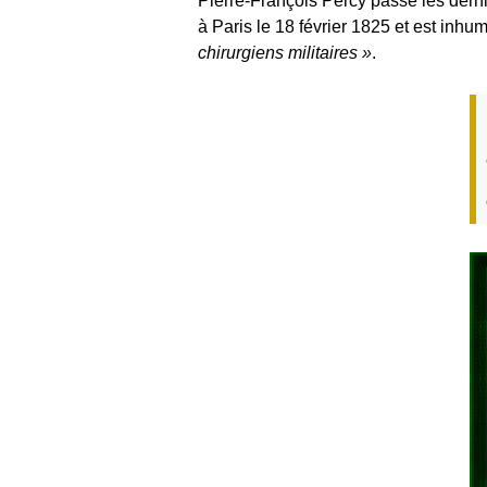
Pierre-François Percy passe les dern
à Paris le 18 février 1825 et est in
chirurgiens militaires
.