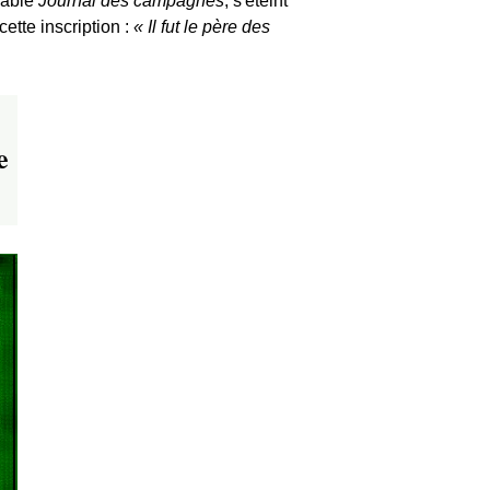
çable
Journal des campagnes
, s'éteint
cette inscription :
Il fut le père des
e