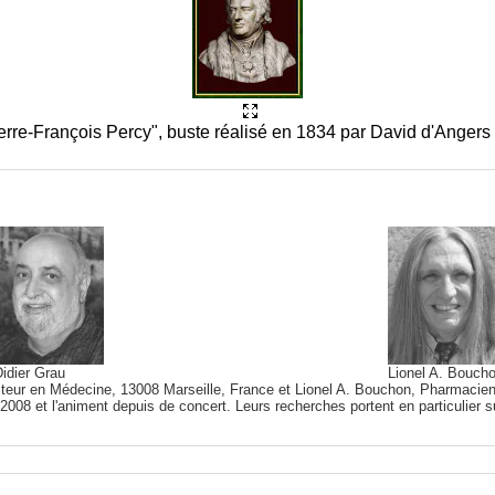
erre-François Percy", buste réalisé en 1834 par David d'Angers
idier Grau
Lionel A. Bouch
cteur en Médecine, 13008 Marseille, France et Lionel A. Bouchon, Pharmacien
2008 et l'animent depuis de concert. Leurs recherches portent en particulier su