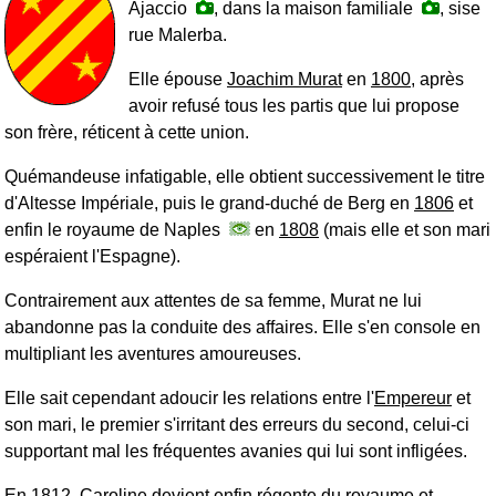
Ajaccio
, dans la maison familiale
, sise
rue Malerba.
Elle épouse
Joachim Murat
en
1800
, après
avoir refusé tous les partis que lui propose
son frère, réticent à cette union.
Quémandeuse infatigable, elle obtient successivement le titre
d'Altesse Impériale, puis le grand-duché de Berg en
1806
et
enfin le royaume de Naples
en
1808
(mais elle et son mari
espéraient l'Espagne).
Contrairement aux attentes de sa femme, Murat ne lui
abandonne pas la conduite des affaires. Elle s'en console en
multipliant les aventures amoureuses.
Elle sait cependant adoucir les relations entre l'
Empereur
et
son mari, le premier s'irritant des erreurs du second, celui-ci
supportant mal les fréquentes avanies qui lui sont infligées.
En
1812
, Caroline devient enfin régente du royaume et