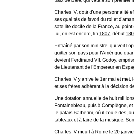
paix de Bâle, qui vaut à son premier m
Charles IV, doté d'une personnalité ef
ses qualités de favori du roi et d'ama
satellite docile de la France, au point
lui, en est encore, fin
1807
, début
180
Entraîné par son ministre, qui voit l'o
quitter son pays pour l'Amérique quan
devient Ferdinand VII. Godoy, empriso
de Lieutenant de l'Empereur en Espa
Charles IV y arrive le 1er mai et met, 
et ses frères adhèrent à la décision de
Une dotation annuelle de huit millions
Fontainebleau, puis à Compiègne, et e
le palais Barberini, où il coule des jo
tableaux et à faire de la musique. Son
Charles IV meurt à Rome le 20 janvier