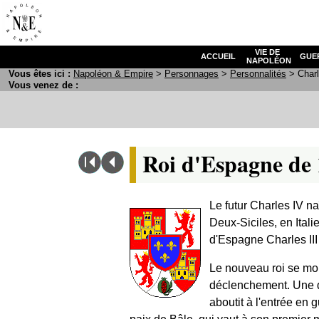
VIE DE
ACCUEIL
GUE
NAPOLÉON
Vous êtes ici :
N
apoléon
& E
mpire
>
Personnages
>
Personnalités
> Charl
Vous venez de :
Roi d'Espagne de 
Le futur Charles IV n
Deux-Siciles, en Italie
d'Espagne Charles III
Le nouveau roi se mon
déclenchement. Une dé
aboutit à l'entrée en 