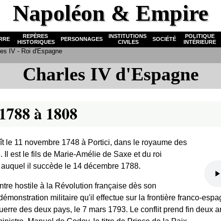
Napoléon & Empire
REPÈRES
INSTITUTIONS
POLITIQUE
RRE
PERSONNAGES
SOCIÉTÉ
HISTORIQUES
CIVILES
INTÉRIEURE
es IV - Roi d'Espagne
Charles IV d'Espagne
1788 à 1808
aît le 11 novembre 1748 à Portici, dans le royaume des
. Il est le fils de Marie-Amélie de Saxe et du roi
 auquel il succède le 14 décembre 1788.
tre hostile à la Révolution française dès son
monstration militaire qu'il effectue sur la frontière franco-esp
guerre des deux pays, le 7 mars 1793. Le conflit prend fin deux ans