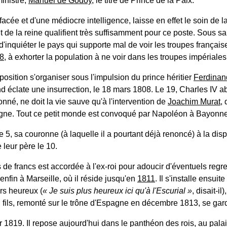
inistre,
Manuel de Godoy
, le titre de Prince de la Paix.
facée et d'une médiocre intelligence, laisse en effet le soin de l
nt de la reine qualifient très suffisamment pour ce poste. Sous s
 d'inquiéter le pays qui supporte mal de voir les troupes français
8
, à exhorter la population à ne voir dans les troupes impériales
pposition s'organiser sous l'impulsion du prince héritier
Ferdinan
d éclate une insurrection, le 18 mars 1808. Le 19, Charles IV ab
nné, ne doit la vie sauve qu'à l'intervention de
Joachim Murat
,
gne. Tout ce petit monde est convoqué par Napoléon à Bayonne
le 5, sa couronne (à laquelle il a pourtant déjà renoncé) à la dis
 leur père le 10.
 de francs est accordée à l'ex-roi pour adoucir d'éventuels regre
nfin à Marseille, où il réside jusqu'en
1811
. Il s'installe ensu
urs heureux (
Je suis plus heureux ici qu'à l'Escurial
, disait-i
 fils, remonté sur le trône d'Espagne en décembre 1813, se garde 
 1819. Il repose aujourd'hui dans le panthéon des rois, au palai