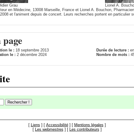
idier Grau
Lionel A. Bouch
cteur en Médecine, 13008 Marseille, France et Lionel A. Bouchon, Pharmacien
2008 et l'animent depuis de concert. Leurs recherches portent en particulier su
a page
tion le :
18 septembre 2013
Durée de lecture :
en
ation le :
2 décembre 2024
Nombre de mots :
4
ite
[
Liens
] [
Accessibilité
] [
Mentions légales
]
[
Les webmestres
] [
Les contributeurs
]