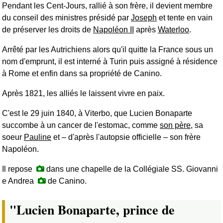
Pendant les
Cent-Jours
, rallié à son frère, il devient membre
du conseil des ministres présidé par
Joseph
et tente en vain
de préserver les droits de
Napoléon II
après
Waterloo
.
Arrêté par les Autrichiens alors qu'il quitte la France sous un
nom d'emprunt, il est interné à Turin puis assigné à résidence
à Rome et enfin dans sa propriété de Canino.
Après 1821, les alliés le laissent vivre en paix.
C'est le 29 juin 1840, à Viterbo, que Lucien Bonaparte
succombe à un cancer de l'estomac, comme
son père
, sa
soeur
Pauline
et ‒ d'après l'autopsie officielle ‒ son frère
Napoléon.
Il repose
dans une chapelle de la Collégiale SS. Giovanni
e Andrea
de Canino.
"Lucien Bonaparte, prince de