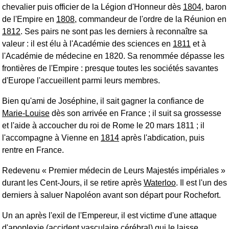
chevalier puis officier de la Légion d'Honneur dès
1804
, baron
de l'Empire en
1808
, commandeur de l'ordre de la Réunion en
1812
. Ses pairs ne sont pas les derniers à reconnaître sa
valeur : il est élu à l'Académie des sciences en
1811
et à
l'Académie de médecine en 1820. Sa renommée dépasse les
frontières de l'Empire : presque toutes les sociétés savantes
d'Europe l'accueillent parmi leurs membres.
Bien qu'ami de Joséphine, il sait gagner la confiance de
Marie-Louise
dès son arrivée en France ; il suit sa grossesse
et l'aide à accoucher du roi de Rome le 20 mars 1811 ; il
l'accompagne à Vienne en
1814
après l'abdication, puis
rentre en France.
Redevenu « Premier médecin de Leurs Majestés impériales »
durant les
Cent-Jours
, il se retire après
Waterloo
. Il est l'un des
derniers à saluer Napoléon avant son départ pour Rochefort.
Un an après l'exil de l'Empereur, il est victime d'une attaque
d'apoplexie (accident vasculaire cérébral) qui le laisse