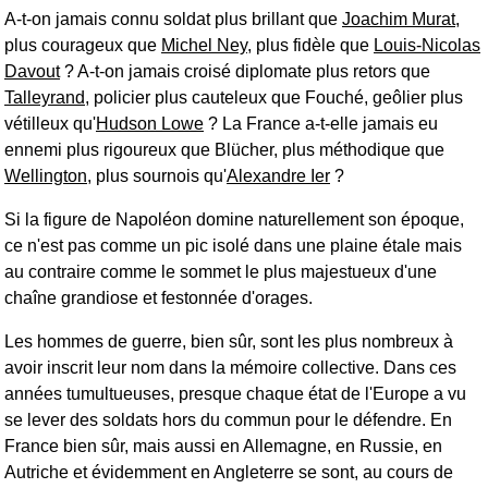
A-t-on jamais connu soldat plus brillant que
Joachim Murat
,
plus courageux que
Michel Ney
, plus fidèle que
Louis-Nicolas
Davout
? A-t-on jamais croisé diplomate plus retors que
Talleyrand
, policier plus cauteleux que Fouché, geôlier plus
vétilleux qu'
Hudson Lowe
? La France a-t-elle jamais eu
ennemi plus rigoureux que Blücher, plus méthodique que
Wellington
, plus sournois qu'
Alexandre Ier
?
Si la figure de Napoléon domine naturellement son époque,
ce n'est pas comme un pic isolé dans une plaine étale mais
au contraire comme le sommet le plus majestueux d'une
chaîne grandiose et festonnée d'orages.
Les hommes de guerre, bien sûr, sont les plus nombreux à
avoir inscrit leur nom dans la mémoire collective. Dans ces
années tumultueuses, presque chaque état de l'Europe a vu
se lever des soldats hors du commun pour le défendre. En
France bien sûr, mais aussi en Allemagne, en Russie, en
Autriche et évidemment en Angleterre se sont, au cours de