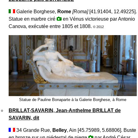
Galerie Borghese,
Rome
[
Roma
]
[41.91404, 12.49225].
Statue en marbre ciré
en Vénus victorieuse par Antonio
Canova, exécutée entre 1805 et 1808.
© 2012
Statue de Pauline Bonaparte à la Galerie Borghese, à Rome
BRILLAT-SAVARIN, Jean-Anthelme BRILLAT de
SAVARIN, dit
34 Grande Rue,
Belley
, Ain [45.75989, 5.68806]. Buste
en bronze sur un piédestal de pierre
par André César