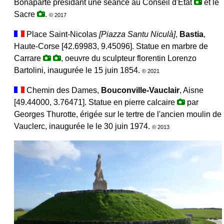
Bonaparte présidant une séance au Conseil d'Etat
et le
Sacre
.
© 2017
Place Saint-Nicolas
[
Piazza Santu Niculà
]
,
Bastia
,
Haute-Corse [42.69983, 9.45096]. Statue en marbre de
Carrare
, oeuvre du sculpteur florentin Lorenzo
Bartolini, inaugurée le 15 juin 1854.
© 2021
Chemin des Dames,
Bouconville-Vauclair
, Aisne
[49.44000, 3.76471]. Statue en pierre calcaire
par
Georges Thurotte, érigée sur le tertre de l'ancien moulin de
Vauclerc, inaugurée le le 30 juin 1974.
© 2013