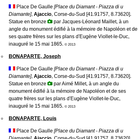
Place De Gaulle
[Place du Diamant -
Piazza di u
Diamante
]
,
Ajaccio
, Corse-du-Sud [41.91757, 8.73620].
Statue en bronze
par Jacques-Léonard Maillet, à un
angle du monument édifié à la mémoire de Napoléon et de
ses quatre frères sur les plans d'Eugène Viollet-le-Duc,
inauguré le 15 mai 1865.
© 2013
BONAPARTE, Joseph
Place De Gaulle
[Place du Diamant -
Piazza di u
Diamante
]
,
Ajaccio
, Corse-du-Sud [41.91757, 8.73620].
Statue en bronze
par Aimé Millet, à un angle du
monument édifié à la mémoire de Napoléon et de ses
quatre frères sur les plans d'Eugène Viollet-le-Duc,
inauguré le 15 mai 1865.
© 2013
BONAPARTE, Louis
Place De Gaulle
[Place du Diamant -
Piazza di u
Diamante
]
,
Ajaccio
, Corse-du-Sud [41.91757, 8.73620].