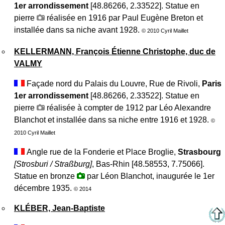
1er arrondissement
[48.86266, 2.33522]. Statue en
pierre
réalisée en 1916 par Paul Eugène Breton et
installée dans sa niche avant 1928.
© 2010 Cyril Maillet
KELLERMANN, François Étienne Christophe, duc de
VALMY
Façade nord du Palais du Louvre, Rue de Rivoli,
Paris
1er arrondissement
[48.86266, 2.33522]. Statue en
pierre
réalisée à compter de 1912 par Léo Alexandre
Blanchot et installée dans sa niche entre 1916 et 1928.
©
2010 Cyril Maillet
Angle rue de la Fonderie et Place Broglie,
Strasbourg
[Strosburi / Straßburg]
, Bas-Rhin [48.58553, 7.75066].
Statue en bronze
par Léon Blanchot, inaugurée le 1er
décembre 1935.
© 2014
KLÉBER, Jean-Baptiste