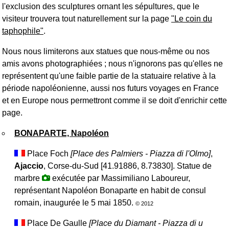
l'exclusion des sculptures ornant les sépultures, que le
visiteur trouvera tout naturellement sur la page
"Le coin du
taphophile"
.
Nous nous limiterons aux statues que nous-même ou nos
amis avons photographiées ; nous n'ignorons pas qu'elles ne
représentent qu'une faible partie de la statuaire relative à la
période napoléonienne, aussi nos futurs voyages en France
et en Europe nous permettront comme il se doit d'enrichir cette
page.
BONAPARTE, Napoléon
Place Foch
[Place des Palmiers -
Piazza di l'Olmo
]
,
Ajaccio
, Corse-du-Sud [41.91886, 8.73830]. Statue de
marbre
exécutée par Massimiliano Laboureur,
représentant Napoléon Bonaparte en habit de consul
romain, inaugurée le 5 mai 1850.
© 2012
Place De Gaulle
[Place du Diamant -
Piazza di u