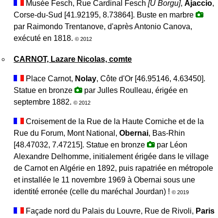
Musée Fesch, Rue Cardinal Fesch
[
U Borgu
]
,
Ajaccio
,
Corse-du-Sud [41.92195, 8.73864]. Buste en marbre
par Raimondo Trentanove, d'après Antonio Canova,
exécuté en 1818.
© 2012
CARNOT, Lazare Nicolas, comte
Place Carnot,
Nolay
, Côte d'Or [46.95146, 4.63450].
Statue en bronze
par Julles Roulleau, érigée en
septembre 1882.
© 2012
Croisement de la Rue de la Haute Corniche et de la
Rue du Forum, Mont National,
Obernai
, Bas-Rhin
[48.47032, 7.47215]. Statue en bronze
par Léon
Alexandre Delhomme, initialement érigée dans le village
de Carnot en Algérie en 1892, puis rapatriée en métropole
et installée le 11 novembre 1969 à Obernai sous une
identité erronée (celle du maréchal Jourdan) !
© 2019
Façade nord du Palais du Louvre, Rue de Rivoli,
Paris