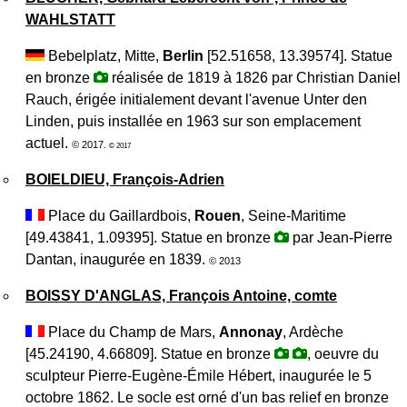
WAHLSTATT
Bebelplatz, Mitte,
Berlin
[52.51658, 13.39574]. Statue
en bronze
réalisée de 1819 à 1826 par Christian Daniel
Rauch, érigée initialement devant l'avenue Unter den
Linden, puis installée en 1963 sur son emplacement
actuel.
© 2017.
© 2017
BOIELDIEU, François-Adrien
Place du Gaillardbois,
Rouen
, Seine-Maritime
[49.43841, 1.09395]. Statue en bronze
par Jean-Pierre
Dantan, inaugurée en 1839.
© 2013
BOISSY D'ANGLAS, François Antoine, comte
Place du Champ de Mars,
Annonay
, Ardèche
[45.24190, 4.66809]. Statue en bronze
, oeuvre du
sculpteur Pierre-Eugène-Émile Hébert, inaugurée le 5
octobre 1862. Le socle est orné d'un bas relief en bronze