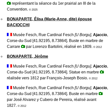
représentant la séance du 1er prairial an III de la
Convention.
© 2025
BONAPARTE, Élisa (Marie-Anne, dite) épouse
BACIOCCHI
Musée Fesch, Rue Cardinal Fesch
[
U Borgu
]
,
Ajaccio
,
Corse-du-Sud [41.92195, 8.73864]. Buste en marbre de
Carrare
par Lorenzo Bartolini, réalisé en 1809.
© 2012
BONAPARTE, Jérôme
Musée Fesch, Rue Cardinal Fesch
[
U Borgu
]
,
Ajaccio
,
Corse-du-Sud [41.92195, 8.73864]. Statue en marbre
réalisée vers 1812 par François-Joseph Bosio.
© 2012
Musée Fesch, Rue Cardinal Fesch
[
U Borgu
]
,
Ajaccio
,
Corse-du-Sud [41.92195, 8.73864]. Buste en marbre
par José Alvarez y Cubero de Pereira, réalisé avant
1827.
© 2012