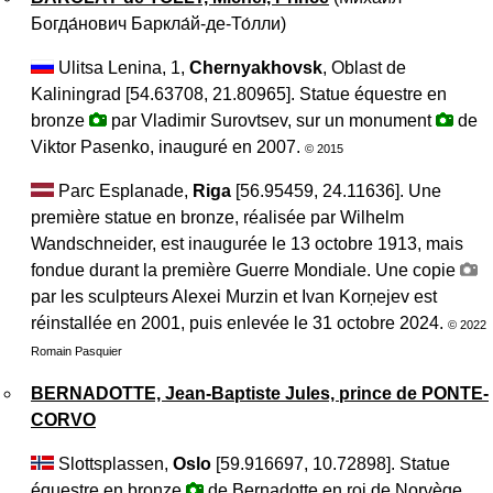
Богда́нович Баркла́й-де-То́лли
)
Ulitsa Lenina, 1,
Chernyakhovsk
, Oblast de
Kaliningrad [54.63708, 21.80965]. Statue équestre en
bronze
par Vladimir Surovtsev, sur un monument
de
Viktor Pasenko, inauguré en 2007.
© 2015
Parc Esplanade,
Riga
[56.95459, 24.11636]. Une
première statue en bronze, réalisée par Wilhelm
Wandschneider, est inaugurée le 13 octobre 1913, mais
fondue durant la première Guerre Mondiale. Une copie
par les sculpteurs Alexei Murzin et Ivan Korņejev est
réinstallée en 2001, puis enlevée le 31 octobre 2024.
© 2022
Romain Pasquier
BERNADOTTE, Jean-Baptiste Jules, prince de PONTE-
CORVO
Slottsplassen,
Oslo
[59.916697, 10.72898]. Statue
équestre en bronze
de Bernadotte en roi de Norvège,