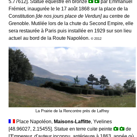
5.77612]. Statue équestre en bronze
par Emmanuel
Frémiet, inaugurée le le 17 août 1868 sur la place de la
Constitution
[de nos jours place de Verdun]
au centre de
Grenoble. Mutilée lors de la chute du Second Empire, elle
sera restaurée à Paris puis installée en 1929 sur son lieu
actuel au bord de la Route Napoléon.
© 2012
La Prairie de la Rencontre près de Laffrey
Place Napoléon,
Maisons-Laffitte
, Yvelines
[48.96027, 2.15455]. Statue en terre cuite peinte
de
l'Empereur, d'auteur inconnu, antérieure à 1863, année où