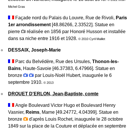
Michel Gras
Façade nord du Palais du Louvre, Rue de Rivoli,
Paris
1er arrondissement
[48.86266, 2.33522]. Statue en
pierre
réalisée en 1856 par Honoré Husson et installée
dans sa niche entre 1916 et 1928.
© 2010 Cyril Maillet
DESSAIX, Joseph-Marie
Parc du Belvédère, Rue des Ursules,
Thonon-les-
Bains
, Haute-Savoie [46.37383, 6.47966]. Statue en
bronze
par Louis-Noël Hubert, inaugurée le 6
septembre 1910.
© 2013
DROUET D'ERLON, Jean-Baptiste, comte
Angle Boulevard Victor Hugo et Boulevard Henry
Vasnier,
Reims
, Marne [49.24772, 4.04399]. Statue en
bronze
d'après Louis Rochet, inaugurée le 28 octobre
1849 sur la place de la Couture et déplacée en septembre