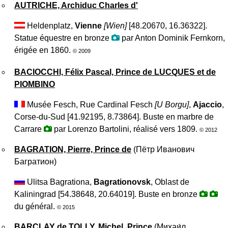
AUTRICHE, Archiduc Charles d'
Heldenplatz,
Vienne
[Wien]
[48.20670, 16.36322].
Statue équestre en bronze
par Anton Dominik Fernkorn,
érigée en 1860.
© 2009
BACIOCCHI, Félix Pascal, Prince de LUCQUES et de
PIOMBINO
Musée Fesch, Rue Cardinal Fesch
[
U Borgu
]
,
Ajaccio
,
Corse-du-Sud [41.92195, 8.73864]. Buste en marbre de
Carrare
par Lorenzo Bartolini, réalisé vers 1809.
© 2012
BAGRATION, Pierre, Prince de
(
Пётр Иванович
Багратион
)
Ulitsa Bagrationa,
Bagrationovsk
, Oblast de
Kaliningrad [54.38648, 20.64019]. Buste en bronze
du général.
© 2015
BARCLAY de TOLLY, Michel, Prince
(
Михаи́л