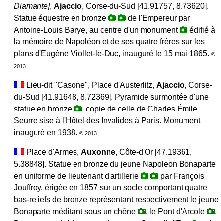
Diamante
]
,
Ajaccio
, Corse-du-Sud [41.91757, 8.73620].
Statue équestre en bronze
de l'Empereur par
Antoine-Louis Barye, au centre d'un monument
édifié à
la mémoire de Napoléon et de ses quatre frères sur les
plans d'Eugène Viollet-le-Duc, inauguré le 15 mai 1865.
©
2013
Lieu-dit "Casone", Place d'Austerlitz,
Ajaccio
, Corse-
du-Sud [41.91648, 8.72369]. Pyramide surmontée d'une
statue en bronze
, copie de celle de Charles Émile
Seurre sise à l'Hôtel des Invalides à Paris. Monument
inauguré en 1938.
© 2013
Place d'Armes,
Auxonne
, Côte-d'Or [47.19361,
5.38848]. Statue en bronze du jeune Napoleon Bonaparte
en uniforme de lieutenant d'artillerie
par François
Jouffroy, érigée en 1857 sur un socle comportant quatre
bas-reliefs de bronze représentant respectivement le jeune
Bonaparte méditant sous un chêne
, le Pont d'Arcole
,