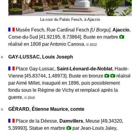
La cour du Palais Fesch, à Ajaccio
Musée Fesch, Rue Cardinal Fesch
[
U Borgu
]
,
Ajaccio
,
Corse-du-Sud [41.92195, 8.73864]. Buste en marbre
réalisé en 1808 par Antonio Canova.
© 2012
GAY-LUSSAC, Louis Joseph
Place Gay-Lussac,
Saint-Léonard-de-Noblat
, Haute-
Vienne [45.83744, 1.48973]. Buste en bronze
réalisé
par Aimé Millet, inauguré en 1896, puis possiblement
fondu sous le Régime de Vichy et remplacé après la
guerre.
© 2019
GÉRARD, Étienne Maurice, comte
Place de la Déesse,
Damvillers
, Meuse [49.34320,
5.39993]. Statue en marbre
par Jean-Louis Jaley,