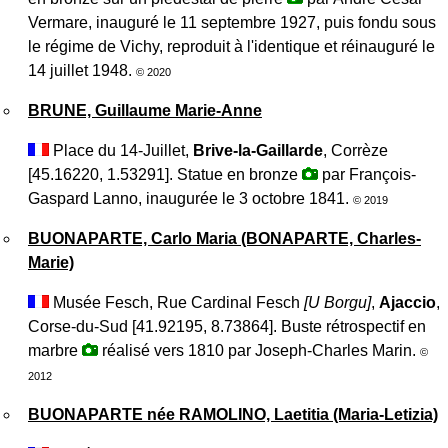
Vermare, inauguré le 11 septembre 1927, puis fondu sous
le régime de Vichy, reproduit à l'identique et réinauguré le
14 juillet 1948.
© 2020
BRUNE, Guillaume Marie-Anne
Place du 14-Juillet,
Brive-la-Gaillarde
, Corrèze
[45.16220, 1.53291]. Statue en bronze
par François-
Gaspard Lanno, inaugurée le 3 octobre 1841.
© 2019
BUONAPARTE, Carlo Maria (BONAPARTE, Charles-
Marie)
Musée Fesch, Rue Cardinal Fesch
[
U Borgu
]
,
Ajaccio
,
Corse-du-Sud [41.92195, 8.73864]. Buste rétrospectif en
marbre
réalisé vers 1810 par Joseph-Charles Marin.
©
2012
BUONAPARTE née RAMOLINO, Laetitia (Maria-Letizia)