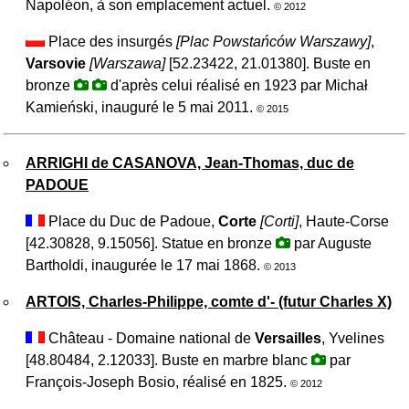
Napoléon, à son emplacement actuel.
© 2012
Place des insurgés
[
Plac Powstańców Warszawy
]
,
Varsovie
[
Warszawa
]
[52.23422, 21.01380]. Buste en
bronze
d'après celui réalisé en 1923 par Michał
Kamieński, inauguré le 5 mai 2011.
© 2015
ARRIGHI de CASANOVA, Jean-Thomas, duc de
PADOUE
Place du Duc de Padoue,
Corte
[
Corti
]
, Haute-Corse
[42.30828, 9.15056]. Statue en bronze
par Auguste
Bartholdi, inaugurée le 17 mai 1868.
© 2013
ARTOIS, Charles-Philippe, comte d'- (futur Charles X)
Château - Domaine national de
Versailles
, Yvelines
[48.80484, 2.12033]. Buste en marbre blanc
par
François-Joseph Bosio, réalisé en 1825.
© 2012