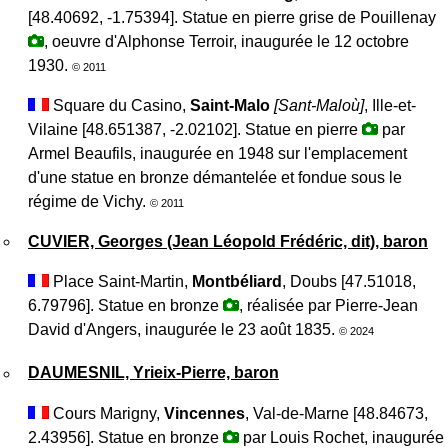
[48.40692, -1.75394]. Statue en pierre grise de Pouillenay
, oeuvre d'Alphonse Terroir, inaugurée le 12 octobre
1930.
© 2011
Square du Casino,
Saint-Malo
[Sant-Maloù]
, Ille-et-
Vilaine [48.651387, -2.02102]. Statue en pierre
par
Armel Beaufils, inaugurée en 1948 sur l'emplacement
d'une statue en bronze démantelée et fondue sous le
régime de Vichy.
© 2011
CUVIER, Georges (Jean Léopold Frédéric, dit), baron
Place Saint-Martin,
Montbéliard
, Doubs [47.51018,
6.79796]. Statue en bronze
, réalisée par Pierre-Jean
David d'Angers, inaugurée le 23 août 1835.
© 2024
DAUMESNIL, Yrieix-Pierre, baron
Cours Marigny,
Vincennes
, Val-de-Marne [48.84673,
2.43956]. Statue en bronze
par Louis Rochet, inaugurée