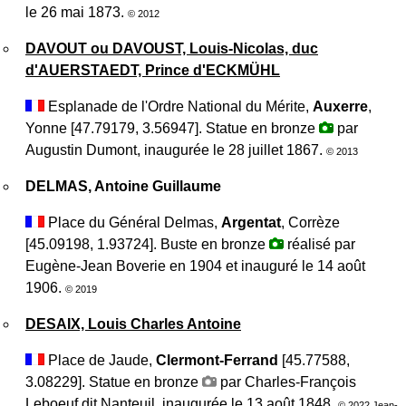
le 26 mai 1873.
© 2012
DAVOUT ou DAVOUST, Louis-Nicolas, duc
d'AUERSTAEDT, Prince d'ECKMÜHL
Esplanade de l'Ordre National du Mérite,
Auxerre
,
Yonne [47.79179, 3.56947]. Statue en bronze
par
Augustin Dumont, inaugurée le 28 juillet 1867.
© 2013
DELMAS, Antoine Guillaume
Place du Général Delmas,
Argentat
, Corrèze
[45.09198, 1.93724]. Buste en bronze
réalisé par
Eugène-Jean Boverie en 1904 et inauguré le 14 août
1906.
© 2019
DESAIX, Louis Charles Antoine
Place de Jaude,
Clermont-Ferrand
[45.77588,
3.08229]. Statue en bronze
par Charles-François
Leboeuf dit Nanteuil, inaugurée le 13 août 1848.
© 2022 Jean-