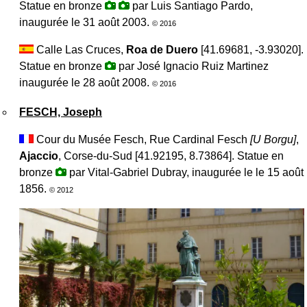
Statue en bronze
par Luis Santiago Pardo,
inaugurée le 31 août 2003.
© 2016
Calle Las Cruces,
Roa de Duero
[41.69681, -3.93020].
Statue en bronze
par José Ignacio Ruiz Martinez
inaugurée le 28 août 2008.
© 2016
FESCH, Joseph
Cour du Musée Fesch, Rue Cardinal Fesch
[
U Borgu
]
,
Ajaccio
, Corse-du-Sud [41.92195, 8.73864]. Statue en
bronze
par Vital-Gabriel Dubray, inaugurée le le 15 août
1856.
© 2012