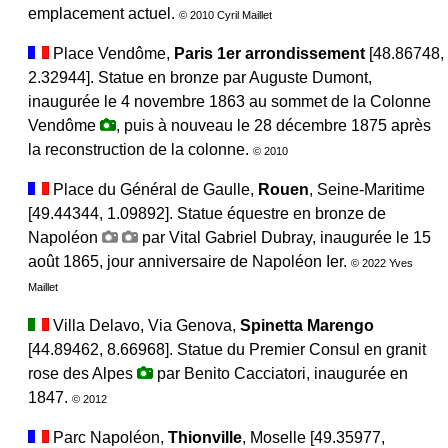
emplacement actuel.
© 2010 Cyril Maillet
Place Vendôme,
Paris 1er arrondissement
[48.86748,
2.32944]. Statue en bronze par Auguste Dumont,
inaugurée le 4 novembre 1863 au sommet de la Colonne
Vendôme
, puis à nouveau le 28 décembre 1875 après
la reconstruction de la colonne.
© 2010
Place du Général de Gaulle,
Rouen
, Seine-Maritime
[49.44344, 1.09892]. Statue équestre en bronze de
Napoléon
par Vital Gabriel Dubray, inaugurée le 15
août 1865, jour anniversaire de Napoléon Ier.
© 2022 Yves
Maillet
Villa Delavo, Via Genova,
Spinetta Marengo
[44.89462, 8.66968]. Statue du Premier Consul en granit
rose des Alpes
par Benito Cacciatori, inaugurée en
1847.
© 2012
Parc Napoléon,
Thionville
, Moselle [49.35977,