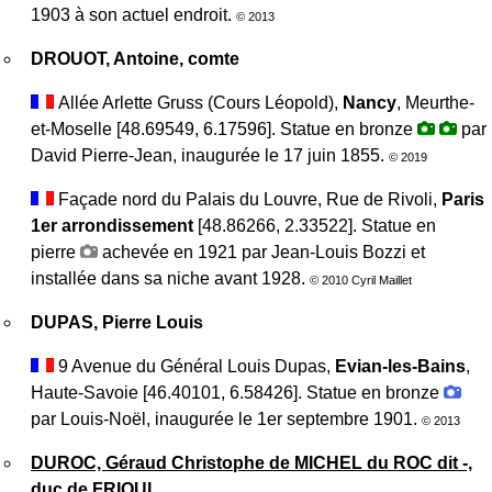
1903 à son actuel endroit.
© 2013
DROUOT, Antoine, comte
Allée Arlette Gruss (Cours Léopold),
Nancy
, Meurthe-
et-Moselle [48.69549, 6.17596]. Statue en bronze
par
David Pierre-Jean, inaugurée le 17 juin 1855.
© 2019
Façade nord du Palais du Louvre, Rue de Rivoli,
Paris
1er arrondissement
[48.86266, 2.33522]. Statue en
pierre
achevée en 1921 par Jean-Louis Bozzi et
installée dans sa niche avant 1928.
© 2010 Cyril Maillet
DUPAS, Pierre Louis
9 Avenue du Général Louis Dupas,
Evian-les-Bains
,
Haute-Savoie [46.40101, 6.58426]. Statue en bronze
par Louis-Noël, inaugurée le 1er septembre 1901.
© 2013
DUROC, Géraud Christophe de MICHEL du ROC dit -,
duc de FRIOUL