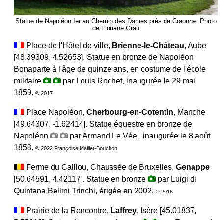
Statue de Napoléon Ier au Chemin des Dames près de Craonne. Photo
de Floriane Grau
Place de l'Hôtel de ville,
Brienne-le-Château
, Aube
[48.39309, 4.52653]. Statue en bronze de Napoléon
Bonaparte à l'âge de quinze ans, en costume de l'école
militaire
par Louis Rochet, inaugurée le 29 mai
1859.
© 2017
Place Napoléon,
Cherbourg-en-Cotentin
, Manche
[49.64307, -1.62414]. Statue équestre en bronze de
Napoléon
par Armand Le Véel, inaugurée le 8 août
1858.
© 2022 Françoise Maillet-Bouchon
Ferme du Caillou, Chaussée de Bruxelles,
Genappe
[50.64591, 4.42117]. Statue en bronze
par Luigi di
Quintana Bellini Trinchi, érigée en 2002.
© 2015
Prairie de la Rencontre,
Laffrey
, Isère [45.01837,