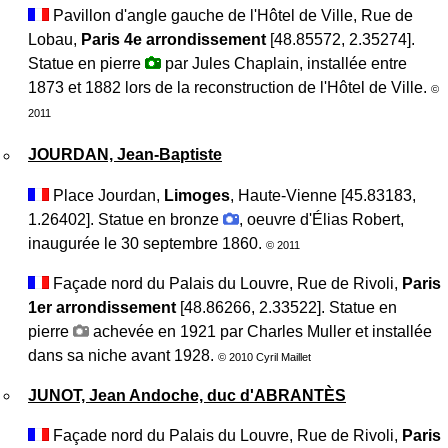
Pavillon d'angle gauche de l'Hôtel de Ville, Rue de
Lobau,
Paris 4e arrondissement
[48.85572, 2.35274].
Statue en pierre
par Jules Chaplain, installée entre
1873 et 1882 lors de la reconstruction de l'Hôtel de Ville.
©
2011
JOURDAN, Jean-Baptiste
Place Jourdan,
Limoges
, Haute-Vienne [45.83183,
1.26402]. Statue en bronze
, oeuvre d'Élias Robert,
inaugurée le 30 septembre 1860.
© 2011
Façade nord du Palais du Louvre, Rue de Rivoli,
Paris
1er arrondissement
[48.86266, 2.33522]. Statue en
pierre
achevée en 1921 par Charles Muller et installée
dans sa niche avant 1928.
© 2010 Cyril Maillet
JUNOT, Jean Andoche, duc d'ABRANTÈS
Façade nord du Palais du Louvre, Rue de Rivoli,
Paris