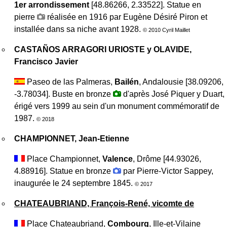
1er arrondissement
[48.86266, 2.33522]. Statue en
pierre
réalisée en 1916 par Eugène Désiré Piron et
installée dans sa niche avant 1928.
© 2010 Cyril Maillet
CASTAÑOS ARRAGORI URIOSTE y OLAVIDE,
Francisco Javier
Paseo de las Palmeras,
Bailén
, Andalousie [38.09206,
-3.78034]. Buste en bronze
d'après José Piquer y Duart,
érigé vers 1999 au sein d'un monument commémoratif de
1987.
© 2018
CHAMPIONNET, Jean-Etienne
Place Championnet,
Valence
, Drôme [44.93026,
4.88916]. Statue en bronze
par Pierre-Victor Sappey,
inaugurée le 24 septembre 1845.
© 2017
CHATEAUBRIAND, François-René, vicomte de
Place Chateaubriand,
Combourg
, Ille-et-Vilaine