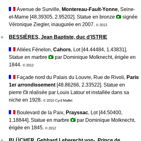
Avenue de Surville,
Montereau-Fault-Yonne
, Seine-
et-Marne [48.39305, 2.95202]. Statue en bronze
signée
Véronique Ziegler, inaugurée en 2007.
© 2013
BESSIÈRES, Jean Baptiste, duc d'ISTRIE
Allées Fénelon,
Cahors
, Lot [44.44484, 1.43831].
Statue en marbre
par Dominique Molknecht, érigée en
1844.
© 2012
Façade nord du Palais du Louvre, Rue de Rivoli,
Paris
1er arrondissement
[48.86266, 2.33522]. Statue en
pierre
réalisée par Louis Latour et installée dans sa
niche en 1928.
© 2010 Cyril Maillet
Boulevard de la Paix,
Prayssac
, Lot [44.50400,
1.18844]. Statue en marbre
par Dominique Molknecht,
érigée en 1845.
© 2012
BLÜCHER, Gebhard Leberecht von-, Prince de