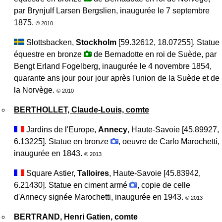
par Brynjulf ​​Larsen Bergslien, inaugurée le 7 septembre
1875.
© 2010
Slottsbacken,
Stockholm
[59.32612, 18.07255]. Statue
équestre en bronze
de Bernadotte en roi de Suède, par
Bengt Erland Fogelberg, inaugurée le 4 novembre 1854,
quarante ans jour pour jour après l'union de la Suède et de
la Norvège.
© 2010
BERTHOLLET, Claude-Louis, comte
Jardins de l'Europe,
Annecy
, Haute-Savoie [45.89927,
6.13225]. Statue en bronze
, oeuvre de Carlo Marochetti,
inaugurée en 1843.
© 2013
Square Astier,
Talloires
, Haute-Savoie [45.83942,
6.21430]. Statue en ciment armé
, copie de celle
d'Annecy signée Marochetti, inaugurée en 1943.
© 2013
BERTRAND, Henri Gatien, comte