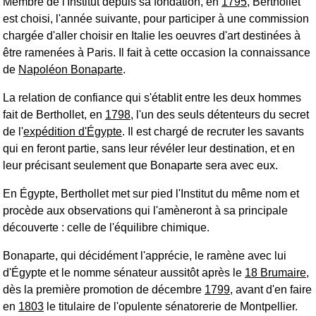
Membre de l'Institut depuis sa fondation, en
1795
, Berthollet
est choisi, l'année suivante, pour participer à une commission
chargée d'aller choisir en Italie les oeuvres d'art destinées à
être ramenées à Paris. Il fait à cette occasion la connaissance
de
Napoléon Bonaparte
.
La relation de confiance qui s'établit entre les deux hommes
fait de Berthollet, en
1798
, l'un des seuls détenteurs du secret
de l'
expédition d'Égypte
. Il est chargé de recruter les savants
qui en feront partie, sans leur révéler leur destination, et en
leur précisant seulement que Bonaparte sera avec eux.
En Égypte, Berthollet met sur pied l'Institut du même nom et
procède aux observations qui l'amèneront à sa principale
découverte : celle de l'équilibre chimique.
Bonaparte, qui décidément l'apprécie, le ramène avec lui
d'Égypte et le nomme sénateur aussitôt après le
18 Brumaire
,
dès la première promotion de décembre
1799
, avant d'en faire
en
1803
le titulaire de l'opulente
sénatorerie
de Montpellier.