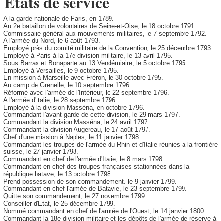
États de service
A la garde nationale de Paris, en 1789.
Au 2e bataillon de volontaires de Seine-et-Oise, le 18 octobre 1791.
Commissaire général aux mouvements militaires, le 7 septembre 1792.
A l'armée du Nord, le 6 août 1793.
Employé près du comité militaire de la Convention, le 25 décembre 1793.
Employé à Paris à la 17e division militaire, le 13 avril 1795.
Sous Barras et Bonaparte au 13 Vendémiaire, le 5 octobre 1795.
Employé à Versailles, le 9 octobre 1795.
En mission à Marseille avec Fréron, le 30 octobre 1795.
Au camp de Grenelle, le 10 septembre 1796.
Réformé avec l'armée de l'Intérieur, le 22 septembre 1796.
A l'armée d'Italie, le 28 septembre 1796.
Employé à la division Masséna, en octobre 1796.
Commandant l'avant-garde de cette division, le 29 mars 1797.
Commandant la division Masséna, le 24 avril 1797.
Commandant la division Augereau, le 17 août 1797.
Chef d'une mission à Naples, le 11 janvier 1798.
Commandant les troupes de l'armée du Rhin et d'Italie réunies à la frontière
suisse, le 27 janvier 1798.
Commandant en chef de l'armée d'Italie, le 8 mars 1798.
Commandant en chef des troupes françaises stationnées dans la
république batave, le 13 octobre 1798.
Prend possession de son commandement, le 9 janvier 1799.
Commandant en chef l'armée de Batavie, le 23 septembre 1799.
Quitte son commandement, le 27 novembre 1799.
Conseiller d'Etat, le 25 décembre 1799.
Nommé commandant en chef de l'armée de l'Ouest, le 14 janvier 1800.
Commandant la 18e division militaire et les dépôts de l'armée de réserve à