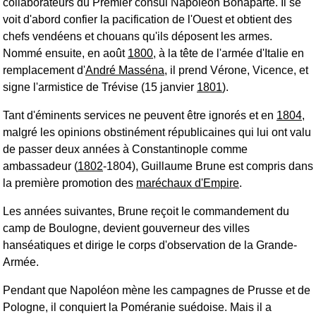
collaborateurs du Premier consul Napoléon Bonaparte. Il se
voit d'abord confier la pacification de l'Ouest et obtient des
chefs vendéens et chouans qu'ils déposent les armes.
Nommé ensuite, en août
1800
, à la tête de l'armée d'Italie en
remplacement d'
André Masséna
, il prend Vérone, Vicence, et
signe l'armistice de Trévise (15 janvier
1801
).
Tant d'éminents services ne peuvent être ignorés et en
1804
,
malgré les opinions obstinément républicaines qui lui ont valu
de passer deux années à Constantinople comme
ambassadeur (
1802
-1804), Guillaume Brune est compris dans
la première promotion des
maréchaux d'Empire
.
Les années suivantes, Brune reçoit le commandement du
camp de Boulogne, devient gouverneur des villes
hanséatiques et dirige le corps d'observation de la Grande-
Armée.
Pendant que Napoléon mène les campagnes de Prusse et de
Pologne, il conquiert la Poméranie suédoise. Mais il a