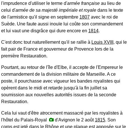
l'imprudence d'utiliser le terme d'
armée française
au lieu de
celui d'
armée de sa majesté impériale et royale
dans le texte
de l'armistice qu'il signe en septembre
1807
avec le roi de
Suède. Une faute aussi inouïe lui coûte son commandement
et lui vaut une disgrâce qui dure encore en
1814
.
C'est donc tout naturellement qu'il se rallie à
Louis XVIII
, qui le
fait pair de France et gouverneur de Provence lors de la
première Restauration.
Pourtant, au retour de l'île d'Elbe, il accepte de l'Empereur le
commandement de la division militaire de Marseille. A ce
poste, il pourchasse avec vigueur les bandes royalistes qui
opèrent dans le midi et retarde jusqu'à la fin juillet sa
soumission aux nouvelles autorités issues de la seconde
Restauration.
Cela lui vaut d'être atrocement massacré par les royalistes à
l'hôtel du Palais-Royal
d'Avignon le 2 août
1815
. Son
corps est jeté dans le Rhône et une plaque est apposée sur le