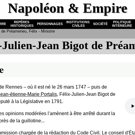
Napoléon & Empire
REPÈRES
INSTITUTIONS
POLITIQUE
RRE
PERSONNAGES
SOCIÉTÉ
HISTORIQUES
CIVILES
INTÉRIEURE
 de Préameneu, Félix - Ministre
-Julien-Jean Bigot de Pré
e
e Rennes ‒ où il est né le 26 mars 1747 ‒ puis de
Jean-étienne-Marie Portalis
, Félix-Julien-Jean Bigot de
uté à la Législative en 1791.
es opinions modérées l'amènent à être arrêté durant la
près de la guillotine...
ommission chargée de la rédaction du Code Civil. Le conseil d'Ét