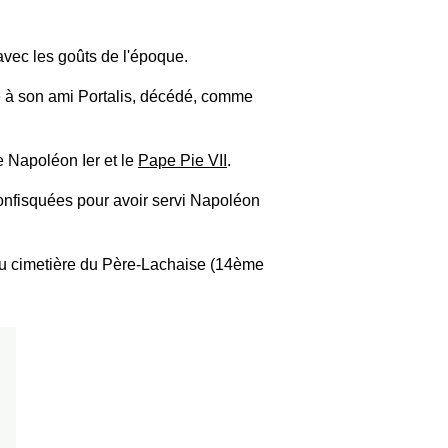
 avec les goûts de l'époque.
de à son ami Portalis, décédé, comme
re Napoléon Ier et le
Pape Pie VII
.
confisquées pour avoir servi Napoléon
 au cimetière du Père-Lachaise (14ème