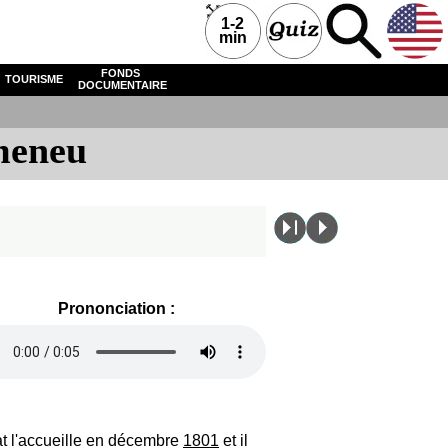
1-2
min
FONDS
TOURISME
DOCUMENTAIRE
ameneu
Prononciation :
at l'accueille en décembre
1801
et il