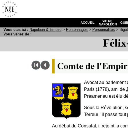
VIE DE
ACCUEIL
GUE
NAPOLÉON
Vous êtes ici :
N
apoléon
& E
mpire
>
Personnages
>
Personnalités
> Bigot
Vous venez de :
Félix
Comte de l'Empir
Avocat au parlement d
Paris (1778), ami de
Préameneu est élu dép
Sous la Révolution, s
Terreur ; il passe tout 
Au début du Consulat, il rejoint la c