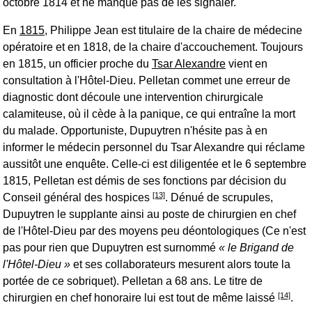
octobre 1814 et ne manque pas de les signaler.
En
1815
, Philippe Jean est titulaire de la chaire de médecine
opératoire et en 1818, de la chaire d'accouchement. Toujours
en 1815, un officier proche du
Tsar Alexandre
vient en
consultation à l'Hôtel-Dieu. Pelletan commet une erreur de
diagnostic dont découle une intervention chirurgicale
calamiteuse, où il cède à la panique, ce qui entraîne la mort
du malade. Opportuniste, Dupuytren n'hésite pas à en
informer le médecin personnel du Tsar Alexandre qui réclame
aussitôt une enquête. Celle-ci est diligentée et le 6 septembre
1815, Pelletan est démis de ses fonctions par décision du
[13]
Conseil général des hospices
. Dénué de scrupules,
Dupuytren le supplante ainsi au poste de chirurgien en chef
de l'Hôtel-Dieu par des moyens peu déontologiques (Ce n'est
pas pour rien que Dupuytren est surnommé
le Brigand de
l'Hôtel-Dieu
et ses collaborateurs mesurent alors toute la
portée de ce sobriquet). Pelletan a 68 ans. Le titre de
[14]
chirurgien en chef honoraire lui est tout de même laissé
.