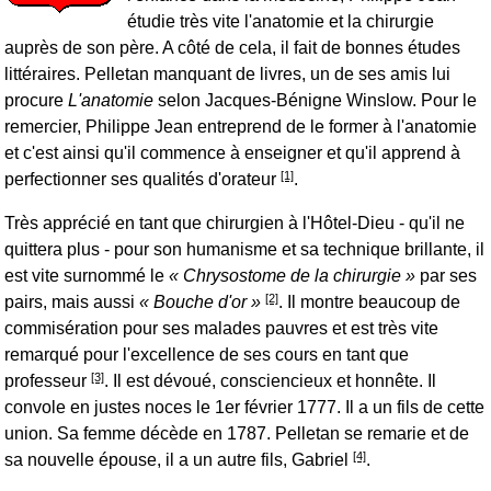
étudie très vite l'anatomie et la chirurgie
auprès de son père. A côté de cela, il fait de bonnes études
littéraires. Pelletan manquant de livres, un de ses amis lui
procure
L'anatomie
selon Jacques-Bénigne Winslow. Pour le
remercier, Philippe Jean entreprend de le former à l'anatomie
et c'est ainsi qu'il commence à enseigner et qu'il apprend à
[1]
perfectionner ses qualités d'orateur
.
Très apprécié en tant que chirurgien à l'Hôtel-Dieu - qu'il ne
quittera plus - pour son humanisme et sa technique brillante, il
est vite surnommé le
Chrysostome de la chirurgie
par ses
[2]
pairs, mais aussi
Bouche d'or
. Il montre beaucoup de
commisération pour ses malades pauvres et est très vite
remarqué pour l'excellence de ses cours en tant que
[3]
professeur
. Il est dévoué, consciencieux et honnête. Il
convole en justes noces le 1er février 1777. Il a un fils de cette
union. Sa femme décède en 1787. Pelletan se remarie et de
[4]
sa nouvelle épouse, il a un autre fils, Gabriel
.