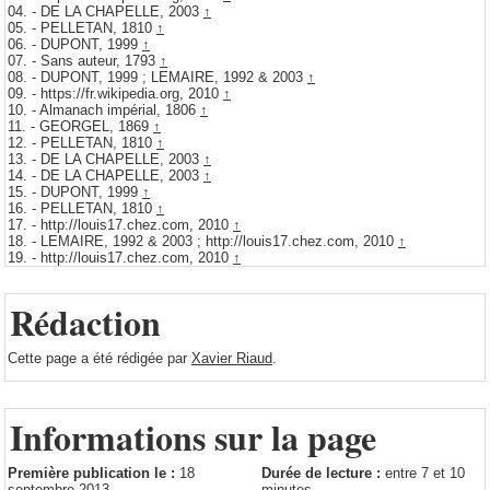
04.
- DE LA CHAPELLE, 2003
↑
05.
- PELLETAN, 1810
↑
06.
- DUPONT, 1999
↑
07.
- Sans auteur, 1793
↑
08.
- DUPONT, 1999 ; LEMAIRE, 1992 & 2003
↑
09.
- https://fr.wikipedia.org, 2010
↑
10.
- Almanach impérial, 1806
↑
11.
- GEORGEL, 1869
↑
12.
- PELLETAN, 1810
↑
13.
- DE LA CHAPELLE, 2003
↑
14.
- DE LA CHAPELLE, 2003
↑
15.
- DUPONT, 1999
↑
16.
- PELLETAN, 1810
↑
17.
- http://louis17.chez.com, 2010
↑
18.
- LEMAIRE, 1992 & 2003 ; http://louis17.chez.com, 2010
↑
19.
- http://louis17.chez.com, 2010
↑
Rédaction
Cette page a été rédigée par
Xavier Riaud
.
Informations sur la page
Première publication le :
18
Durée de lecture :
entre 7 et 10
septembre 2013
minutes.