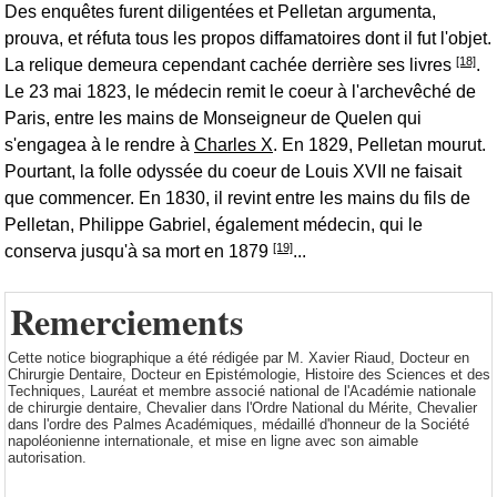
Des enquêtes furent diligentées et Pelletan argumenta,
prouva, et réfuta tous les propos diffamatoires dont il fut l'objet.
[18]
La relique demeura cependant cachée derrière ses livres
.
Le 23 mai 1823, le médecin remit le coeur à l'archevêché de
Paris, entre les mains de Monseigneur de Quelen qui
s'engagea à le rendre à
Charles X
. En 1829, Pelletan mourut.
Pourtant, la folle odyssée du coeur de Louis XVII ne faisait
que commencer. En 1830, il revint entre les mains du fils de
Pelletan, Philippe Gabriel, également médecin, qui le
[19]
conserva jusqu'à sa mort en 1879
...
Remerciements
Cette notice biographique a été rédigée par M. Xavier Riaud, Docteur en
Chirurgie Dentaire, Docteur en Epistémologie, Histoire des Sciences et des
Techniques, Lauréat et membre associé national de l'Académie nationale
de chirurgie dentaire, Chevalier dans l'Ordre National du Mérite, Chevalier
dans l'ordre des Palmes Académiques, médaillé d'honneur de la Société
napoléonienne internationale, et mise en ligne avec son aimable
autorisation.