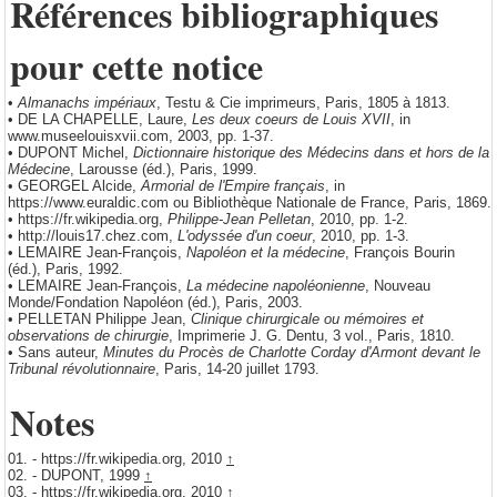
Références bibliographiques
pour cette notice
•
Almanachs impériaux
, Testu & Cie imprimeurs, Paris, 1805 à 1813.
• DE LA CHAPELLE, Laure,
Les deux coeurs de Louis XVII
, in
www.museelouisxvii.com, 2003, pp. 1-37.
• DUPONT Michel,
Dictionnaire historique des Médecins dans et hors de la
Médecine
, Larousse (éd.), Paris, 1999.
• GEORGEL Alcide,
Armorial de l'Empire français
, in
https://www.euraldic.com ou Bibliothèque Nationale de France, Paris, 1869.
• https://fr.wikipedia.org,
Philippe-Jean Pelletan
, 2010, pp. 1-2.
• http://louis17.chez.com,
L'odyssée d'un coeur
, 2010, pp. 1-3.
• LEMAIRE Jean-François,
Napoléon et la médecine
, François Bourin
(éd.), Paris, 1992.
• LEMAIRE Jean-François,
La médecine napoléonienne
, Nouveau
Monde/Fondation Napoléon (éd.), Paris, 2003.
• PELLETAN Philippe Jean,
Clinique chirurgicale ou mémoires et
observations de chirurgie
, Imprimerie J. G. Dentu, 3 vol., Paris, 1810.
• Sans auteur,
Minutes du Procès de Charlotte Corday d'Armont devant le
Tribunal révolutionnaire
, Paris, 14-20 juillet 1793.
Notes
01.
- https://fr.wikipedia.org, 2010
↑
02.
- DUPONT, 1999
↑
03.
- https://fr.wikipedia.org, 2010
↑