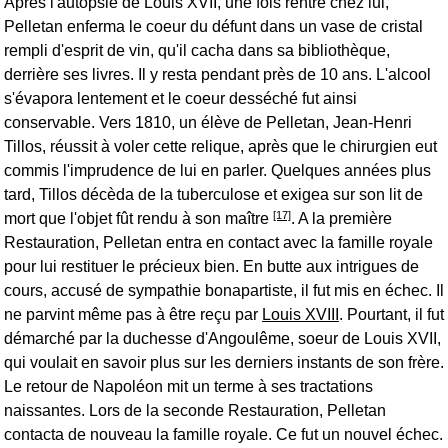
Après l'autopsie de Louis XVII, une fois rentré chez lui,
Pelletan enferma le coeur du défunt dans un vase de cristal
rempli d'esprit de vin, qu'il cacha dans sa bibliothèque,
derrière ses livres. Il y resta pendant près de 10 ans. L'alcool
s'évapora lentement et le coeur desséché fut ainsi
conservable. Vers 1810, un élève de Pelletan, Jean-Henri
Tillos, réussit à voler cette relique, après que le chirurgien eut
commis l'imprudence de lui en parler. Quelques années plus
tard, Tillos décèda de la tuberculose et exigea sur son lit de
[17]
mort que l'objet fût rendu à son maître
. A la première
Restauration, Pelletan entra en contact avec la famille royale
pour lui restituer le précieux bien. En butte aux intrigues de
cours, accusé de sympathie bonapartiste, il fut mis en échec. Il
ne parvint même pas à être reçu par
Louis XVIII
. Pourtant, il fut
démarché par la duchesse d'Angoulême, soeur de Louis XVII,
qui voulait en savoir plus sur les derniers instants de son frère.
Le retour de Napoléon mit un terme à ses tractations
naissantes. Lors de la seconde Restauration, Pelletan
contacta de nouveau la famille royale. Ce fut un nouvel échec.