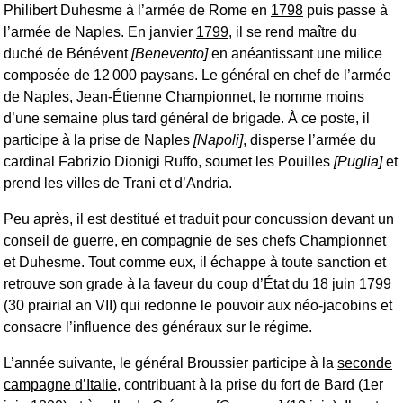
Philibert Duhesme à l’armée de Rome en
1798
puis passe à
l’armée de Naples. En janvier
1799
, il se rend maître du
duché de Bénévent
[Benevento]
en anéantissant une milice
composée de 12 000 paysans. Le général en chef de l’armée
de Naples, Jean-Étienne Championnet, le nomme moins
d’une semaine plus tard général de brigade. À ce poste, il
participe à la prise de Naples
[Napoli]
, disperse l’armée du
cardinal Fabrizio Dionigi Ruffo, soumet les Pouilles
[Puglia]
et
prend les villes de Trani et d’Andria.
Peu après, il est destitué et traduit pour concussion devant un
conseil de guerre, en compagnie de ses chefs Championnet
et Duhesme. Tout comme eux, il échappe à toute sanction et
retrouve son grade à la faveur du coup d’État du 18 juin 1799
(30 prairial an VII) qui redonne le pouvoir aux néo-jacobins et
consacre l’influence des généraux sur le régime.
L’année suivante, le général Broussier participe à la
seconde
campagne d’Italie
, contribuant à la prise du fort de Bard (1er