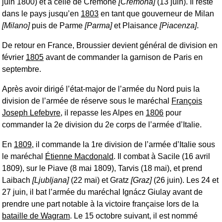
juin 1800) et à celle de Crémone
[Cremona]
(13 juin). Il reste
dans le pays jusqu’en
1803
en tant que gouverneur de Milan
[Milano]
puis de Parme
[Parma]
et Plaisance
[Piacenza]
.
De retour en France, Broussier devient général de division en
février
1805
avant de commander la garnison de Paris en
septembre.
Après avoir dirigé l’état-major de l’armée du Nord puis la
division de l’armée de réserve sous le maréchal
François
Joseph Lefebvre
, il repasse les Alpes en
1806
pour
commander la 2e division du 2e corps de l’armée d’Italie.
En
1809
, il commande la 1re division de l’armée d’Italie sous
le maréchal
Étienne Macdonald
. Il combat à Sacile (16 avril
1809), sur le Piave (8 mai 1809), Tarvis (18 mai), et prend
Laibach
[Ljubljana]
(22 mai) et Gratz
[Graz]
(26 juin). Les 24 et
27 juin, il bat l’armée du maréchal Ignácz Giulay avant de
prendre une part notable à la victoire française lors de la
bataille de Wagram
. Le 15 octobre suivant, il est nommé