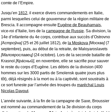
comte de l’Empire.
Jusqu’en
1812
, il exerce divers commandements en Italie,
parmi lesquelles celui de gouverneur de la région militaire de
Brescia. Il accompagne ensuite
Eugène de Beauharnais
,
vice-roi d’Italie, lors de la
campagne de Russie
. Sa division, la
14e d’infanterie du 4e corps, contribue aux succès d’Ostrovno
[
Астроўна
]
(25 et 26 juillet 1812), de
la Moskova
[
Москва
]
(7
septembre), puis, au début de la retraite, de Maloyaroslavets
[
Малоярославец
]
(24 octobre). Lors de la seconde bataille de
Krasnoï
[Кра́сный]
, en novembre, elle se sacrifie pour sauver
le reste du corps d’Eugène. Les débris de la division (400
hommes sur les 3000 partis de Smolensk quatre jours plus
tôt), déjà résignés à la mort ou à la captivité, sont soustraits à
ce sort funeste par l’arrivée des troupes du
maréchal Louis
Nicolas Davout
.
L'année suivante, à la fin de la campagne de Saxe, Broussier
est nommé au commandement de la 3e division du corps