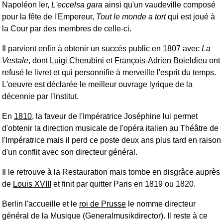
Napoléon Ier,
L'eccelsa gara
ainsi qu'un vaudeville composé
pour la fête de l'Empereur,
Tout le monde a tort
qui est joué à
la Cour par des membres de celle-ci.
Il parvient enfin à obtenir un succès public en
1807
avec
La
Vestale
, dont
Luigi Cherubini
et
François-Adrien Boieldieu
ont
refusé le livret et qui personnifie à merveille l'esprit du temps.
L'oeuvre est déclarée le meilleur ouvrage lyrique de la
décennie par l'Institut.
En
1810
, la faveur de l'Impératrice Joséphine lui permet
d'obtenir la direction musicale de l'opéra italien au Théâtre de
l'Impératrice mais il perd ce poste deux ans plus tard en raison
d'un conflit avec son directeur général.
Il le retrouve à la Restauration mais tombe en disgrâce auprès
de
Louis XVIII
et finit par quitter Paris en 1819 ou 1820.
Berlin l'accueille et le
roi de Prusse
le nomme directeur
général de la Musique (Generalmusikdirector). Il reste à ce