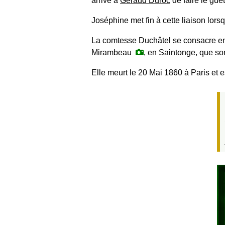
arrive à
Géraud Duroc
de faire le gue
Joséphine met fin à cette liaison lorsq
La comtesse Duchâtel se consacre ensu
Mirambeau
, en Saintonge, que so
Elle meurt le 20 Mai 1860 à Paris e