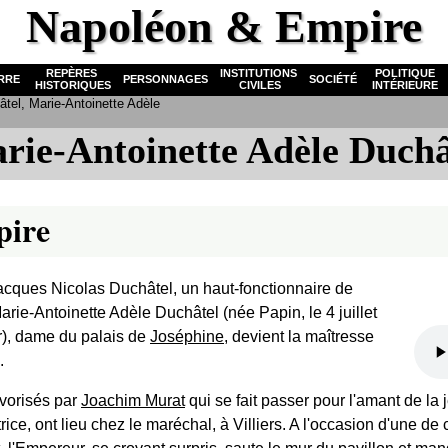
Napoléon & Empire
REPÈRES
INSTITUTIONS
POLITIQUE
RRE
PERSONNAGES
SOCIÉTÉ
HISTORIQUES
CIVILES
INTÉRIEURE
tel, Marie-Antoinette Adèle
rie-Antoinette Adèle Duchâ
pire
cques Nicolas Duchâtel, un haut-fonctionnaire de
arie-Antoinette Adèle Duchâtel (née Papin, le 4 juillet
r), dame du palais de
Joséphine
, devient la maîtresse
.
avorisés par
Joachim Murat
qui se fait passer pour l'amant de la
ice, ont lieu chez le maréchal, à Villiers. A l'occasion d'une de 