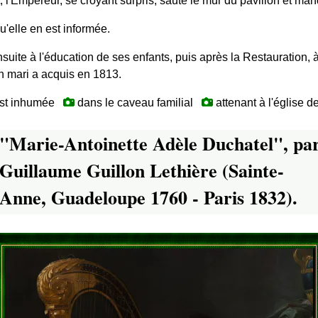
t, l'Empereur, se croyant surpris, saute le mur du pavillon et ma
u'elle en est informée.
ite à l'éducation de ses enfants, puis après la Restauration, 
n mari a acquis en 1813.
t est inhumée
dans le caveau familial
attenant à l'église 
"Marie-Antoinette Adèle Duchatel", pa
Guillaume Guillon Lethière (Sainte-
Anne, Guadeloupe 1760 - Paris 1832).