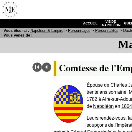
VIE DE
ACCUEIL
GUE
NAPOLÉON
Vous êtes ici :
N
apoléon
& E
mpire
>
Personnages
>
Personnalités
> Duchâ
Vous venez de :
Ma
Comtesse de l'Em
Épouse de Charles Ja
trente ans son aîné, M
1782 à Aire-sur-Adou
de
Napoléon
en
1804
Leurs rendez-vous, f
soupçons de l'Impératr