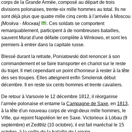
corps de la Grande Armée, composé au départ de trois
divisions polonaises, trente-six mille hommes au total. Ils ne
sont déjà plus que quatre mille cinq cents à l'arrivée à Moscou
[Moskva -
Москва
]
. Ces soldats se comportent
remarquablement, participent à de nombreuses batailles,
sauvent Murat d'une défaite complète à Winkowo, et sont les
premiers à entrer dans la capitale russe.
Blessé durant la retraite, Poniatowski doit renoncer à son
commandement et se faire transporter en chariot sur le reste
du trajet. Il met cependant un point d'honneur à rester à la tête
des ses troupes. Elles atteignent enfin Smolensk début
décembre. Il en reste six cents hommes et trente cavaliers.
De retour à Varsovie le 12 décembre 1812, il réorganise
l'armée polonaise et entame la
Campagne de Saxe
, en
1813
,
à la tête d'un nouveau corps de vingt-deux mille hommes, le
VIIIe, qui rejoint Napoléon Ier en Saxe. Victorieux à Löbau (9
septembre) et Zedtlitz (10 octobre), il est fait maréchal le 15
octobre, à la veille de la
bataille de Leipzig
.