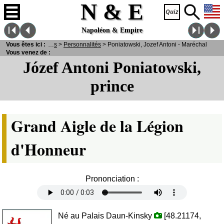
N & E
Napoléon & Empire
N
& E
Vous êtes ici :
>
Personnages
>
Personnalités
> Poniatowski, Jozef Antoni - Maréchal
Vous venez de :
Józef Antoni Poniatowski,
prince
Grand Aigle de la Légion
d'Honneur
Prononciation :
Né au Palais Daun-Kinsky
[48.21174,