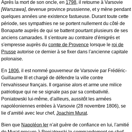
Après la mort de son oncle, en
1798
, il retourne à Varsovie
[Warszawa]
, devenue province prussienne, et y mène pendant
quelques années une existence fastueuse. Durant toute cette
période, ses sympathies ne se portent nullement du côté de
Bonaparte auprès de qui se battent pourtant plusieurs de ses
anciens camarades. Il s'entoure au contraire d'émigrés et
s'empresse auprès du
comte de Provence
lorsque le
roi de
Prusse
autorise ce dernier à se fixer dans l'ancienne capitale
polonaise.
En
1806
, il est nommé gouverneur de Varsovie par Frédéric-
Guillaume III et chargé de défendre la ville contre
l'envahisseur français. Il organise alors et arme une milice
patriotique qui ne se signale pas par sa combativité.
Poniatowski lui-même, d'ailleurs, aussitôt les armées
napoléoniennes entrées à Varsovie (28 novembre 1806), se
lie d'amitié avec leur chef,
Joachim Murat
.
Bien que
Napoléon Ier
n'ait guère de confiance en lui, l'amitié
de Murat procure à Poniatowski le commandement en chef