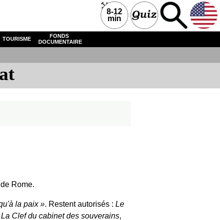
8-12
min
FONDS
TOURISME
DOCUMENTAIRE
at
é de Rome.
qu'à la paix
. Restent autorisés :
Le
,
La Clef du cabinet des souverains
,