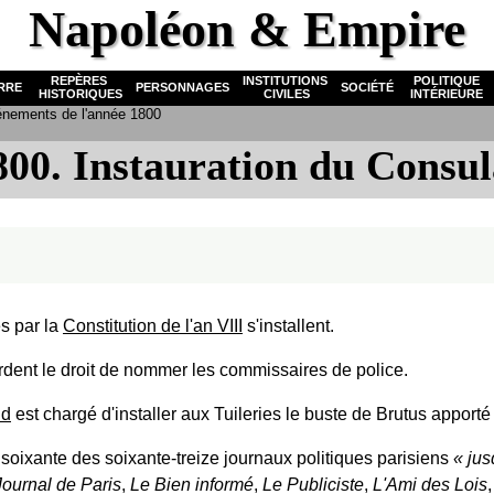
Napoléon & Empire
REPÈRES
INSTITUTIONS
POLITIQUE
RRE
PERSONNAGES
SOCIÉTÉ
HISTORIQUES
CIVILES
INTÉRIEURE
nements de l'année 1800
800. Instauration du Consul
s par la
Constitution de l'an VIII
s'installent.
rdent le droit de nommer les commissaires de police.
id
est chargé d'installer aux Tuileries le buste de Brutus apport
soixante des soixante-treize journaux politiques parisiens
jus
Journal de Paris
,
Le Bien informé
,
Le Publiciste
,
L'Ami des Lois