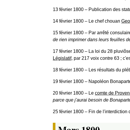
13 février 1800
‒ Publication des stat
14 février 1800
‒ Le chef chouan
Geo
15 février 1800
‒ Par arrêté consulair
de rien imprimer dans leurs feuilles d
17 février 1800
‒ La loi du 28 pluviôse
Législatif
, par 217 voix contre 63 ; c'e
18 février 1800
‒ Les résultats du pléb
19 février 1800
‒ Napoléon Bonaparte, 
20 février 1800
‒ Le
comte de Proven
parce que j'aurai besoin de Bonaparte 
25 février 1800
‒ Fin de l'interdictio
Mars 1800