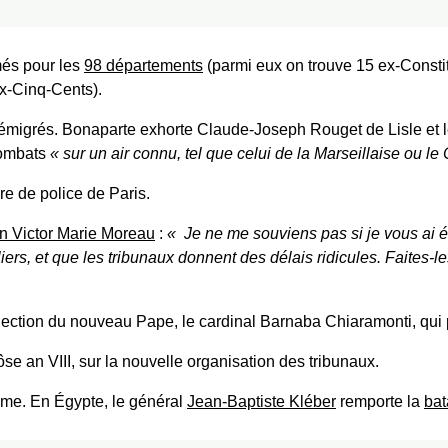
és pour les
98 départements
(parmi eux on trouve 15 ex-Constit
x-Cinq-Cents).
s émigrés. Bonaparte exhorte Claude-Joseph Rouget de Lisle et
combats
sur un air connu, tel que celui de la Marseillaise ou le
re de police de Paris.
n Victor Marie Moreau
:
Je ne me souviens pas si je vous ai é
ers, et que les tribunaux donnent des délais ridicules. Faites-l
élection du nouveau Pape, le cardinal Barnaba Chiaramonti, qui
se an VIII, sur la nouvelle organisation des tribunaux.
ême. En Égypte, le général
Jean-Baptiste Kléber
remporte la
bat