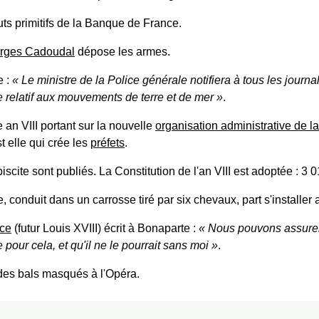
uts primitifs de la Banque de France.
rges Cadoudal
dépose les armes.
e :
Le ministre de la Police générale notifiera à tous les journa
e relatif aux mouvements de terre et de mer
.
 an VIII portant sur la nouvelle
organisation administrative de l
st elle qui crée les
préfets
.
iscite sont publiés. La Constitution de l'an VIII est adoptée : 3 
conduit dans un carrosse tiré par six chevaux, part s'installer 
ce
(futur Louis XVIII) écrit à Bonaparte :
Nous pouvons assurer 
pour cela, et qu'il ne le pourrait sans moi
.
n des bals masqués à l'Opéra.