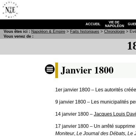
VIE DE
ACCUEIL
GUE
NAPOLÉON
Vous êtes ici :
N
apoléon
& E
mpire
>
Faits historiques
>
Chronologie
> Evé
Vous venez de :
1
Janvier 1800
1er janvier 1800
‒ Les autorités créée
9 janvier 1800
‒ Les municipalités pe
14 janvier 1800
‒
Jacques Louis Dav
17 janvier 1800
‒ Un arrêté supprime 
Moniteur
,
Le Journal des Débats
,
Le 