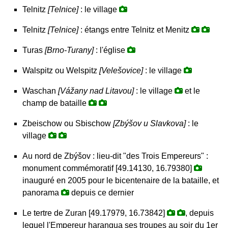
Telnitz
[Telnice]
: le village
Telnitz
[Telnice]
: étangs entre Telnitz et Menitz
Turas
[Brno-Turany]
: l'église
Walspitz ou Welspitz
[Velešovice]
: le village
Waschan
[Vážany nad Litavou]
: le village
et le
champ de bataille
Zbeischow ou Sbischow
[Zbýšov u Slavkova]
: le
village
Au nord de Zbýšov : lieu-dit "des Trois Empereurs" :
monument commémoratif [49.14130, 16.79380]
inauguré en 2005 pour le bicentenaire de la bataille, et
panorama
depuis ce dernier
Le tertre de Zuran [49.17979, 16.73842]
, depuis
lequel l'Empereur harangua ses troupes au soir du 1er