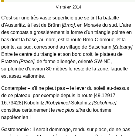
Visité en 2014
C'est sur une très vaste superficie que se tint la bataille
d'Austerlitz, à l'est de Brünn
[Brno]
, en Moravie du sud. L'aire
des combats a grossièrement la forme d'un triangle pointe en
bas dont la base, au nord, est la route Brno-Olomouc, et la
pointe, au sud, correspond au village de Satschann
[Zatcany]
.
Entre le centre du triangle et son bord droit, le plateau de
Pratzen
[Prace]
, de forme allongée, orienté SW-NE,
surplombe d'environ 80 mètres le reste de la zone, laquelle
est assez vallonnée.
Contempler – s'il ne pleut pas – le lever du soleil au-dessus
de ce plateau, par exemple depuis la route [49.12917,
16.73428] Kobelnitz
[Kobylnice]
-Sokolnitz
[Sokolnice]
,
constitue certainement le
nec plus ultra
du tourisme
napoléonien !
Gastronomie : il serait dommage, rendu sur place, de ne pas