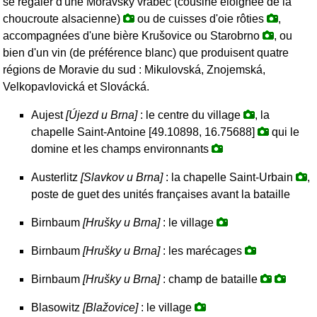
se régaler d'une Moravský vrabec (cousine éloignée de la
choucroute alsacienne)
ou de cuisses d'oie rôties
,
accompagnées d'une bière Krušovice ou Starobrno
, ou
bien d'un vin (de préférence blanc) que produisent quatre
régions de Moravie du sud : Mikulovská, Znojemská,
Velkopavlovická et Slovácká.
Aujest
[Újezd u Brna]
: le centre du village
, la
chapelle Saint-Antoine [49.10898, 16.75688]
qui le
domine et les champs environnants
Austerlitz
[Slavkov u Brna]
: la chapelle Saint-Urbain
,
poste de guet des unités françaises avant la bataille
Birnbaum
[Hrušky u Brna]
: le village
Birnbaum
[Hrušky u Brna]
: les marécages
Birnbaum
[Hrušky u Brna]
: champ de bataille
Blasowitz
[Blažovice]
: le village