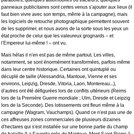
panneaux publicitaires sont certes venus s'ajouter aux lieux (il
faut bien vivre avec son temps, même à la campagne), mais
les logiciels de retouche photographique permettent souvent
de les supprimer, et nous avons de la sorte sous les yeux un
état proche de celui que les valeureux grognards – et
l'Empereur lui-même ! – ont vu.
Mais hélas il n'en est pas de même partout. Les villes,
notamment, se sont énormément transformées, parfois même
dans leur centre historique. Certaines ont quintuplé ou
décuplé de taille (Alessandria, Mantoue, Vienne et ses
environs, Leipzig, Dresde, Vitoria, Laon, Montereau...),
d'autres ont été défigurées lors de conflits ultérieurs (Reims
lors de la Première Guerre mondiale ; Ulm, Dresde et Leipzig
lors de la Seconde). Des lotissements ont fleuri même à la
campagne (Wagram, Vauchamps). Quand ce n'est pas une de
ces affreuses zones commerciales de plusieurs dizaines
d'hectares qui s'est installée sur une bonne partie du champ
de bataille (La Favorita près de Mantoue, Mont-Saint-Pierre à