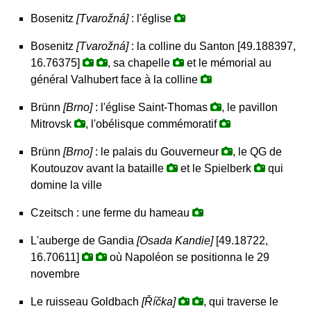
Bosenitz
[Tvarožná]
: l'église
Bosenitz
[Tvarožná]
: la colline du Santon [49.188397,
16.76375]
, sa chapelle
et le mémorial au
général Valhubert face à la colline
Brünn
[Brno]
: l'église Saint-Thomas
, le pavillon
Mitrovsk
, l'obélisque commémoratif
Brünn
[Brno]
: le palais du Gouverneur
, le QG de
Koutouzov avant la bataille
et le Spielberk
qui
domine la ville
Czeitsch : une ferme du hameau
L'auberge de Gandia
[Osada Kandie]
[49.18722,
16.70611]
où Napoléon se positionna le 29
novembre
Le ruisseau Goldbach
[Říčka]
, qui traverse le