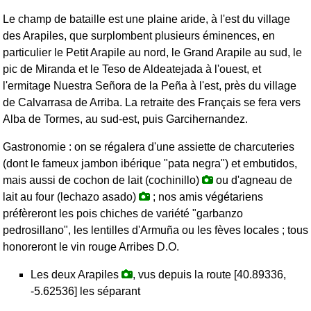
Le champ de bataille est une plaine aride, à l'est du village
des Arapiles, que surplombent plusieurs éminences, en
particulier le Petit Arapile au nord, le Grand Arapile au sud, le
pic de Miranda et le Teso de Aldeatejada à l'ouest, et
l'ermitage Nuestra Señora de la Peña à l'est, près du village
de Calvarrasa de Arriba. La retraite des Français se fera vers
Alba de Tormes, au sud-est, puis Garcihernandez.
Gastronomie : on se régalera d'une assiette de charcuteries
(dont le fameux jambon ibérique "pata negra") et embutidos,
mais aussi de cochon de lait (cochinillo)
ou d'agneau de
lait au four (lechazo asado)
; nos amis végétariens
préfèreront les pois chiches de variété "garbanzo
pedrosillano", les lentilles d'Armuña ou les fèves locales ; tous
honoreront le vin rouge Arribes D.O.
Les deux Arapiles
, vus depuis la route [40.89336,
-5.62536] les séparant