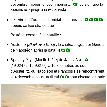
décembre (monument commémoratif
) puis dirigea la
bataille le 2 jusqu'à la mi-journée
Le tertre de Zuran : le formidable panorama
depuis ce lieu stratégique
Postérieurement à la bataille :
Austerlitz
[Slavkov u Brna]
: le château, Quartier Général
de Napoléon après la bataille
Spaleny Mlyn (Moulin brûlé) de Januv Dvur
[49.02473, 16.96277], à 16 kilomètres au sud
d'Austerlitz, où Napoléon et
François II
se rencontrèrent
le 4 décembre sous un tilleul
pour discuter de paix