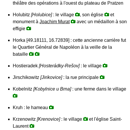
théâtre des opérations à l'ouest du plateau de Pratzen
Holubitz
[Holubice]
: le village
, son église
et
monument à
Joachim Murat
avec un médaillon à son
effigie
Horka [49.18111, 16.72839] : cette ancienne carrière fut
le Quartier Général de Napoléon à la veille de la
bataille
Hostieradek
[Hosterádky-Rešov]
: le village
Jirschikowitz
[Jirikovice]
: la rue principale
Kobelnitz
[Kobylnice u Brna]
: une ferme dans le village
Kruh : le hameau
Krzenowitz
[Krenovice]
: le village
et l'église Saint-
Laurent