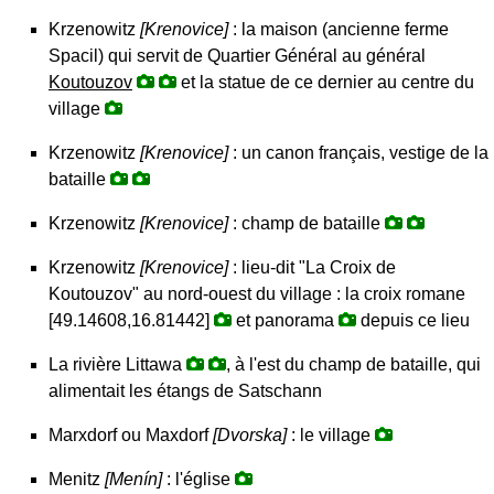
Krzenowitz
[Krenovice]
: la maison (ancienne ferme
Spacil) qui servit de Quartier Général au général
Koutouzov
et la statue de ce dernier au centre du
village
Krzenowitz
[Krenovice]
: un canon français, vestige de la
bataille
Krzenowitz
[Krenovice]
: champ de bataille
Krzenowitz
[Krenovice]
: lieu-dit "La Croix de
Koutouzov" au nord-ouest du village : la croix romane
[49.14608,16.81442]
et panorama
depuis ce lieu
La rivière Littawa
, à l'est du champ de bataille, qui
alimentait les étangs de Satschann
Marxdorf ou Maxdorf
[Dvorska]
: le village
Menitz
[Menín]
: l'église