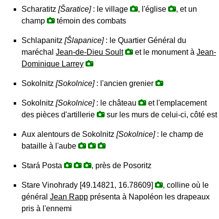
Scharatitz
[Šaratice]
: le village
, l'église
, et un
champ
témoin des combats
Schlapanitz
[Šlapanice]
: le Quartier Général du
maréchal
Jean-de-Dieu Soult
et le monument à
Jean-
Dominique Larrey
Sokolnitz
[Sokolnice]
: l'ancien grenier
Sokolnitz
[Sokolnice]
: le château
et l'emplacement
des pièces d'artillerie
sur les murs de celui-ci, côté est
Aux alentours de Sokolnitz
[Sokolnice]
: le champ de
bataille à l'aube
Stará Posta
, près de Posoritz
Stare Vinohrady [49.14821, 16.78609]
, colline où le
général
Jean Rapp
présenta à Napoléon les drapeaux
pris à l'ennemi