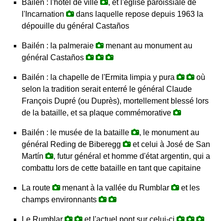
Bailén : l'hôtel de ville
, et l'église paroissiale de
l'Incarnation
dans laquelle repose depuis 1963 la
dépouille du général Castaños
Bailén : la palmeraie
menant au monument au
général Castaños
Bailén : la chapelle de l'Ermita limpia y pura
où
selon la tradition serait enterré le général Claude
François Dupré (ou Duprès), mortellement blessé lors
de la bataille, et sa plaque commémorative
Bailén : le musée de la bataille
, le monument au
général Reding de Biberegg
et celui à José de San
Martín
, futur général et homme d'état argentin, qui a
combattu lors de cette bataille en tant que capitaine
La route
menant à la vallée du Rumblar
et les
champs environnants
Le Rumblar
et l'actuel pont sur celui-ci