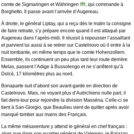
comte de Sigmaringen et Währingen
, qui commande à
Borghetto. Il passe avant l’arrivée d’Augereau.
À droite, le général Liptay, qui a reçu dès le matin la consigne
de faire retraite, s’y prépare encore quand il est attaqué par
Augereau dans l’après-midi. Il réussit à repousser l’assaillant
et parvient lui aussi à se retirer sur Castelnovo où il entre à la
nuit tombante, en même temps que le comte Hohenzollern.
Ensemble, ils continuent un peu plus tard leur route derrière
Melas, passent l’Adige à Bussolengo et ne s’arrêtent qu’à
Dolcè, 17 kilomètres plus au nord.
Bonaparte suit d’abord son avant-garde en direction de
Castelnovo. Mais, ne voyant plus d’Autrichiens nulle part, il
fait demi-tour pour rejoindre la division Masséna. Celle-ci se
tient à San-Giorgio, que Beaulieu vient de quitter après avoir
manqué tomber aux mains des Français.
La même mésaventure y attend le général en chef français :
alors que dans son quartier général de Valeggio, le Palazzo