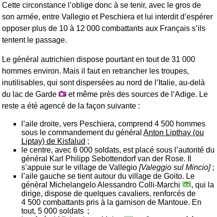
Cette circonstance l’oblige donc à se tenir, avec le gros de
son armée, entre Vallegio et Peschiera et lui interdit d’espérer
opposer plus de 10 à 12 000 combattants aux Français s’ils
tentent le passage.
Le général autrichien dispose pourtant en tout de 31 000
hommes environ. Mais il faut en retrancher les troupes,
inutilisables, qui sont dispersées au nord de l’Italie, au-delà
du lac de Garde
et même près des sources de l’Adige. Le
reste a été agencé de la façon suivante :
l’aile droite, vers Peschiera, comprend 4 500 hommes
sous le commandement du général
Anton Lipthay (ou
Liptay) de Kisfalud
;
le centre, avec 6 000 soldats, est placé sous l’autorité du
général Karl Philipp Sebottendorf van der Rose. Il
s’appuie sur le village de Vallegio
[Valeggio sul Mincio]
;
l’aile gauche se tient autour du village de Goito. Le
général Michelangelo Alessandro Colli-Marchi
, qui la
dirige, dispose de quelques cavaliers, renforcés de
4 500 combattants pris à la garnison de Mantoue. En
tout, 5 000 soldats ;