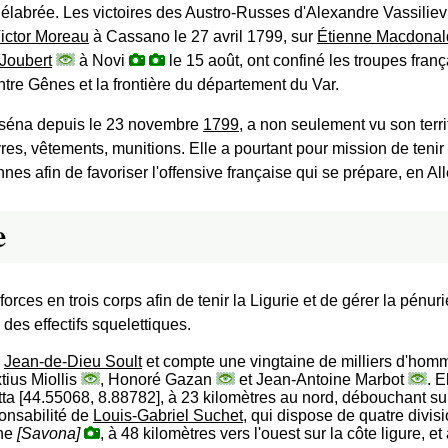
délabrée. Les victoires des Austro-Russes d'Alexandre Vassiliev
ictor Moreau
à Cassano le 27 avril 1799, sur
Étienne Macdonal
Joubert
à Novi
le 15 août, ont confiné les troupes franç
ntre Gênes et la frontière du département du Var.
sséna depuis le 23 novembre
1799
, a non seulement vu son terr
res, vêtements, munitions. Elle a pourtant pour mission de tenir e
es afin de favoriser l'offensive française qui se prépare, en Al
e
orces en trois corps afin de tenir la Ligurie et de gérer la pénu
 des effectifs squelettiques.
r
Jean-de-Dieu Soult
et compte une vingtaine de milliers d'hommes
tius Miollis
, Honoré Gazan
et Jean-Antoine Marbot
. E
ta [44.55068, 8.88782], à 23 kilomètres au nord, débouchant sur
ponsabilité de
Louis-Gabriel Suchet
, qui dispose de quatre divisio
one
[Savona]
, à 48 kilomètres vers l'ouest sur la côte ligure, e