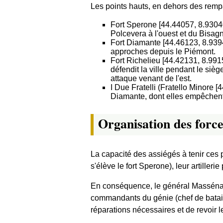
Les points hauts, en dehors des rempar
Fort Sperone [44.44057, 8.93040]
Polcevera à l'ouest et du Bisagno 
Fort Diamante [44.46123, 8.93946]
approches depuis le Piémont.
Fort Richelieu [44.42131, 8.9915
défendit la ville pendant le siè
attaque venant de l'est.
I Due Fratelli (Fratello Minore [
Diamante, dont elles empêchent 
Organisation des force
La capacité des assiégés à tenir ces 
s'élève le fort Sperone), leur artille
En conséquence, le général Masséna c
commandants du génie (chef de bataillo
réparations nécessaires et de revoir l