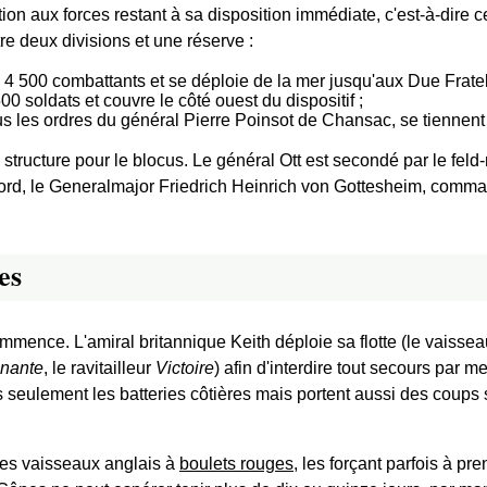
on aux forces restant à sa disposition immédiate, c'est-à-dire cel
ntre deux divisions et une réserve :
de 4 500 combattants et se déploie de la mer jusqu'aux Due Fratell
0 soldats et couvre le côté ouest du dispositif ;
s les ordres du général Pierre Poinsot de Chansac, se tiennent 
e structure pour le blocus. Le général Ott est secondé par le fe
ord, le Generalmajor Friedrich Heinrich von Gottesheim, comman
es
ommence. L'amiral britannique Keith déploie sa flotte (le vaisse
enante
, le ravitailleur
Victoire
) afin d'interdire tout secours par m
seulement les batteries côtières mais portent aussi des coups 
 les vaisseaux anglais à
boulets rouges
, les forçant parfois à pre