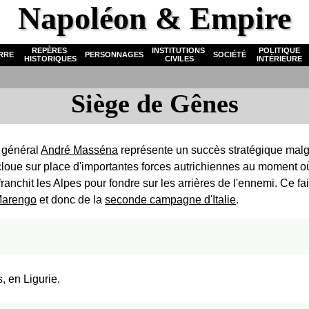
Napoléon & Empire
REPÈRES
INSTITUTIONS
POLITIQUE
RRE
PERSONNAGES
SOCIÉTÉ
HISTORIQUES
CIVILES
INTÉRIEURE
Siège de Gênes
 général
André Masséna
représente un succès stratégique malgré
 cloue sur place d'importantes forces autrichiennes au moment o
franchit les Alpes pour fondre sur les arrières de l'ennemi. Ce fa
 Marengo
et donc de la
seconde campagne d'Italie
.
, en Ligurie.