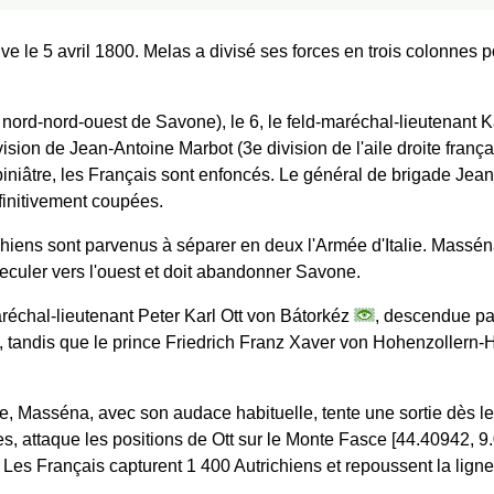
ve le 5 avril 1800. Melas a divisé ses forces en trois colonnes 
 nord-nord-ouest de Savone), le 6, le feld-maréchal-lieutenant
sion de Jean-Antoine Marbot (3e division de l'aile droite frança
piniâtre, les Français sont enfoncés. Le général de brigade Je
initivement coupées.
hiens sont parvenus à séparer en deux l'Armée d'Italie. Masséna 
eculer vers l'ouest et doit abandonner Savone.
réchal-lieutenant Peter Karl Ott von Bátorkéz
, descendue par
t, tandis que le prince Friedrich Franz Xaver von Hohenzoller
ique, Masséna, avec son audace habituelle, tente une sortie dès l
, attaque les positions de Ott sur le Monte Fasce [44.40942, 9.0
es Français capturent 1 400 Autrichiens et repoussent la lign