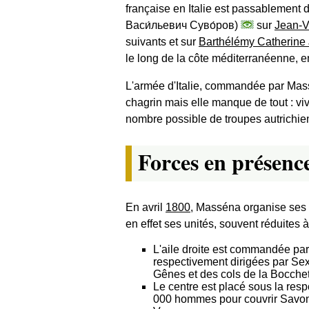
française en Italie est passablement 
Васи́льевич Суво́ров
)
sur
Jean-V
suivants et sur
Barthélémy Catherine 
le long de la côte méditerranéenne, e
L'armée d'Italie, commandée par Ma
chagrin mais elle manque de tout : viv
nombre possible de troupes autrichienn
Forces en présenc
En avril
1800
, Masséna organise ses f
en effet ses unités, souvent réduites à
L'aile droite est commandée pa
respectivement dirigées par Sex
Gênes et des cols de la Bocchet
Le centre est placé sous la res
000 hommes pour couvrir Sav