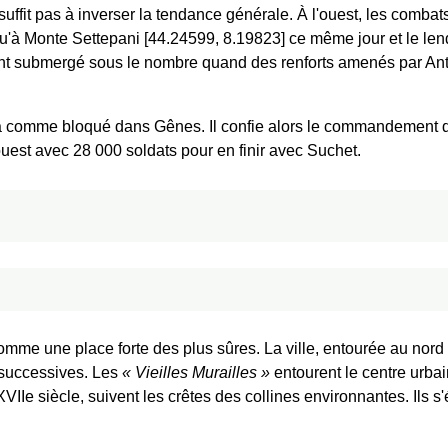
uffit pas à inverser la tendance générale. À l'ouest, les combat
 qu'à Monte Settepani [44.24599, 8.19823] ce même jour et le le
ment submergé sous le nombre quand des renforts amenés par Ant
 comme bloqué dans Gênes. Il confie alors le commandement du 
uest avec 28 000 soldats pour en finir avec Suchet.
omme une place forte des plus sûres. La ville, entourée au nor
 successives. Les
Vieilles Murailles
entourent le centre urbai
IIe siècle, suivent les crêtes des collines environnantes. Ils s