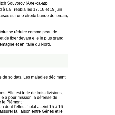
itch Souvorov (
Алекса́ндр
d
à La Trebbia les 17, 18 et 19 juin
aises sur une étroite bande de terrain,
itoire se réduire comme peau de
t de fixer devant elle le plus grand
lemagne et en Italie du Nord.
rie de soldats. Les maladies déciment
. Elle est forte de trois divisions,
lle a pour mission la défense de
 le Piémont ;
n dont l'effectif total atteint 15 à 16
t assurer la liaison entre Gênes et le