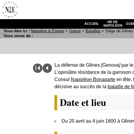
VIE DE
ACCUEIL
GUE
NAPOLÉON
Vous êtes ici :
N
apoléon
& E
mpire
>
Guerre
>
Batailles
> Siège de Gênes
Vous venez de :
La défense de Gênes
[Genova]
par le
L'opiniâtre résistance de la garnison
Consul
Napoléon Bonaparte
en tête, 
décisive au succès de la
bataille de
Date et lieu
Du 20 avril au 4 juin 1800 à Gênes