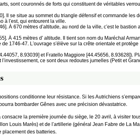
ts, sont couronnés de forts qui constituent de véritables verrou
. Il se situe au sommet du triangle défensif et commande les de
à l'est, qui entourent la ville.
. À 670 mètres d'altitude, au nord de la ville, c'est le bastion a
5]. À 415 mètres d’ altitude. Il tient son nom du Maréchal Arma
ge de 1746-47. L'ouvrage s'élève sur la crête orientale et protèg
44.44057, 8.93039] et Fratello Maggiore [44.45656, 8.93628]). Pla
l'investissement, ce sont deux redoutes jumelles (Petit et Gran
s
positions conditionne leur résistance. Si les Autrichiens s'empa
rie pourra bombarder Gênes avec une précision dévastatrice.
onsacre la première journée du siège, le 20 avril, à visiter t
n Louis Marès) et de l'artillerie (général Jean Fabre de La Marti
e placement des batteries.