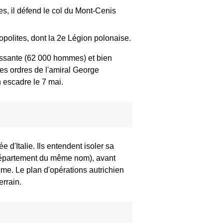
s, il défend le col du Mont-Cenis
polites, dont la 2e Légion polonaise.
issante (62 000 hommes) et bien
les ordres de l'amiral George
n escadre le 7 mai.
 d'Italie. Ils entendent isoler sa
u département du même nom), avant
me. Le plan d'opérations autrichien
errain.