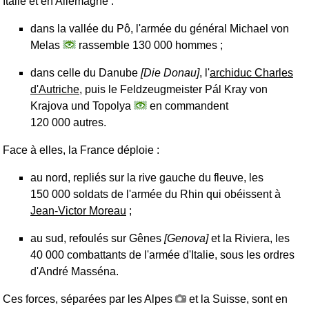
Italie et en Allemagne :
dans la vallée du Pô, l'armée du général Michael von
Melas
rassemble 130 000 hommes ;
dans celle du Danube
[Die Donau]
, l'
archiduc Charles
d'Autriche
, puis le Feldzeugmeister Pál Kray von
Krajova und Topolya
en commandent
120 000 autres.
Face à elles, la France déploie :
au nord, repliés sur la rive gauche du fleuve, les
150 000 soldats de l'armée du Rhin qui obéissent à
Jean-Victor Moreau
;
au sud, refoulés sur Gênes
[Genova]
et la Riviera, les
40 000 combattants de l'armée d'Italie, sous les ordres
d'André Masséna.
Ces forces, séparées par les Alpes
et la Suisse, sont en