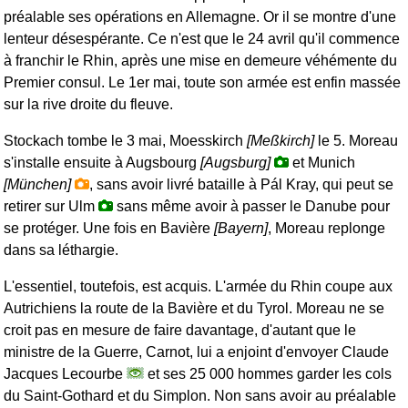
préalable ses opérations en Allemagne. Or il se montre d'une
lenteur désespérante. Ce n'est que le 24 avril qu'il commence
à franchir le Rhin, après une mise en demeure véhémente du
Premier consul. Le 1er mai, toute son armée est enfin massée
sur la rive droite du fleuve.
Stockach tombe le 3 mai, Moesskirch
[Meßkirch]
le 5. Moreau
s'installe ensuite à Augsbourg
[Augsburg]
et Munich
[München]
, sans avoir livré bataille à Pál Kray, qui peut se
retirer sur Ulm
sans même avoir à passer le Danube pour
se protéger. Une fois en Bavière
[Bayern]
, Moreau replonge
dans sa léthargie.
L'essentiel, toutefois, est acquis. L'armée du Rhin coupe aux
Autrichiens la route de la Bavière et du Tyrol. Moreau ne se
croit pas en mesure de faire davantage, d'autant que le
ministre de la Guerre, Carnot, lui a enjoint d'envoyer Claude
Jacques Lecourbe
et ses 25 000 hommes garder les cols
du Saint-Gothard et du Simplon. Non sans avoir au préalable