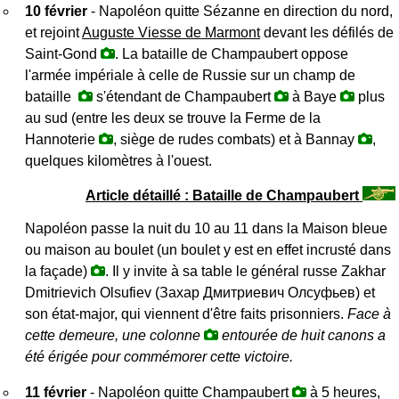
10 février
- Napoléon quitte Sézanne en direction du nord,
et rejoint
Auguste Viesse de Marmont
devant les défilés de
Saint-Gond
. La bataille de Champaubert oppose
l'armée impériale à celle de Russie sur un champ de
bataille
s'étendant de Champaubert
à Baye
plus
au sud (entre les deux se trouve la Ferme de la
Hannoterie
, siège de rudes combats) et à Bannay
,
quelques kilomètres à l'ouest.
Article détaillé : Bataille de Champaubert
Napoléon passe la nuit du 10 au 11 dans la Maison bleue
ou maison au boulet (un boulet y est en effet incrusté dans
la façade)
. Il y invite à sa table le général russe Zakhar
Dmitrievich Olsufiev (
Захар Дмитриевич Олсуфьев
) et
son état-major, qui viennent d'être faits prisonniers.
Face à
cette demeure, une colonne
entourée de huit canons a
été érigée pour commémorer cette victoire.
11 février
- Napoléon quitte Champaubert
à 5 heures,