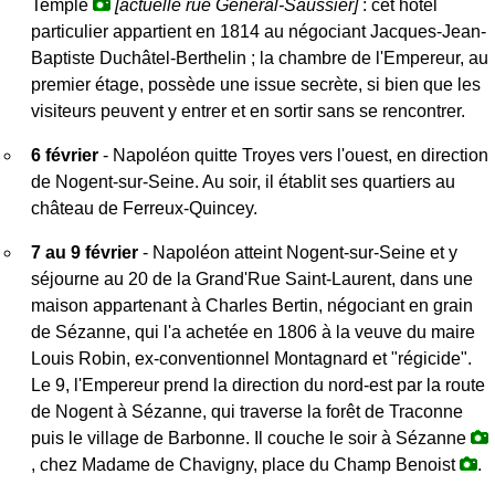
Temple
[actuelle rue Général-Saussier]
: cet hôtel
particulier appartient en 1814 au négociant Jacques-Jean-
Baptiste Duchâtel-Berthelin ; la chambre de l'Empereur, au
premier étage, possède une issue secrète, si bien que les
visiteurs peuvent y entrer et en sortir sans se rencontrer.
6 février
- Napoléon quitte Troyes vers l'ouest, en direction
de Nogent-sur-Seine. Au soir, il établit ses quartiers au
château de Ferreux-Quincey.
7 au 9 février
- Napoléon atteint Nogent-sur-Seine et y
séjourne au 20 de la Grand'Rue Saint-Laurent, dans une
maison appartenant à Charles Bertin, négociant en grain
de Sézanne, qui l'a achetée en 1806 à la veuve du maire
Louis Robin, ex-conventionnel Montagnard et "régicide".
Le 9, l'Empereur prend la direction du nord-est par la route
de Nogent à Sézanne, qui traverse la forêt de Traconne
puis le village de Barbonne. Il couche le soir à Sézanne
, chez Madame de Chavigny, place du Champ Benoist
.