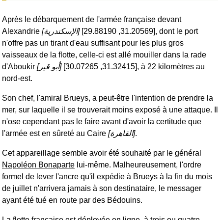
Après le débarquement de l'armée française devant
Alexandrie
[
الإسكندرية
]
[31.20569, 29.88190], dont le port
n'offre pas un tirant d'eau suffisant pour les plus gros
vaisseaux de la flotte, celle-ci est allé mouiller dans la rade
d'Aboukir
[
أبو قير
]
[31.32415, 30.07265], à 22 kilomètres au
nord-est.
Son chef, l'amiral Brueys, a peut-être l'intention de prendre la
mer, sur laquelle il se trouverait moins exposé à une attaque. Il
n'ose cependant pas le faire avant d'avoir la certitude que
l'armée est en sûreté au Caire
[
القاهرة
]
.
Cet appareillage semble avoir été souhaité par le général
Napoléon Bonaparte
lui-même. Malheureusement, l'ordre
formel de lever l'ancre qu'il expédie à Brueys à la fin du mois
de juillet n'arrivera jamais à son destinataire, le messager
ayant été tué en route par des Bédouins.
La flotte française est déployée en ligne, à trois ou quatre