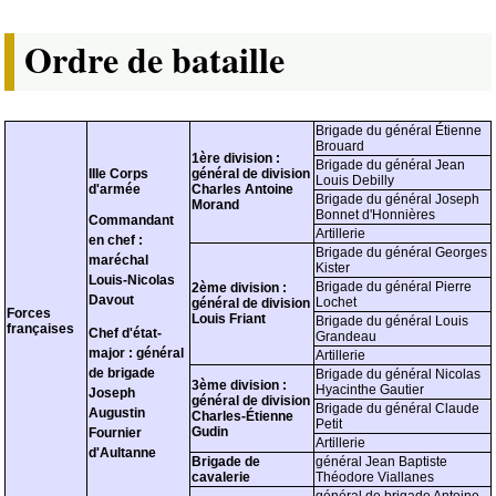
Ordre de bataille
Brigade du général Étienne
Brouard
1ère division :
Brigade du général Jean
IIIe Corps
général de division
Louis Debilly
d'armée
Charles Antoine
Brigade du général Joseph
Morand
Bonnet d'Honnières
Commandant
Artillerie
en chef :
Brigade du général Georges
maréchal
Kister
Louis-Nicolas
Brigade du général Pierre
2ème division :
Davout
Lochet
général de division
Forces
Louis Friant
Brigade du général Louis
françaises
Chef d'état-
Grandeau
major : général
Artillerie
de brigade
Brigade du général Nicolas
3ème division :
Hyacinthe Gautier
Joseph
général de division
Brigade du général Claude
Augustin
Charles-Étienne
Petit
Gudin
Fournier
Artillerie
d'Aultanne
Brigade de
général Jean Baptiste
cavalerie
Théodore Viallanes
général de brigade Antoine