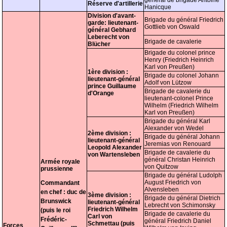
Réserve d'artillerie
Hanicque
Division d'avant-
Brigade du général Friedrich
garde: lieutenant-
Gottlieb von Oswald
général Gebhard
Leberecht von
Brigade de cavalerie
Blücher
Brigade du colonel prince
Henry (Friedrich Heinrich
Karl von Preußen)
1ère division :
Brigade du colonel Johann
lieutenant-général
Adolf von Lützow
prince Guillaume
Brigade de cavalerie du
d'Orange
lieutenant-colonel Prince
Wilhelm (Friedrich Wilhelm
Karl von Preußen)
Brigade du général Karl
Alexander von Wedel
2ème division :
Brigade du général Johann
lieutenant-général
Jeremias von Renouard
Leopold Alexander
Brigade de cavalerie du
von Wartensleben
général Christan Heinrich
Armée royale
von Quitzow
prussienne
Brigade du général Ludolph
August Friedrich von
Commandant
Alvensleben
en chef : duc de
3ème division :
Brigade du général Dietrich
Brunswick
lieutenant-général
Lebrecht von Schimonsky
Friedrich Wilhelm
(puis le roi
Brigade de cavalerie du
Carl von
Frédéric-
général Friedrich Daniel
Schmettau (puis
Forces