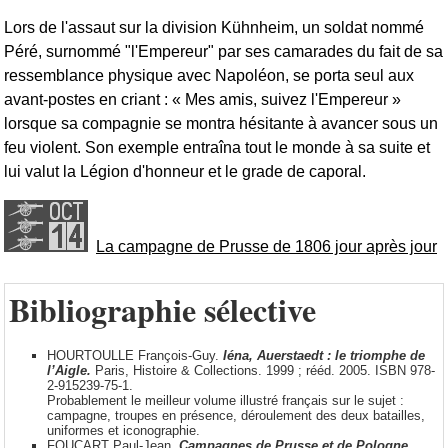
Lors de l'assaut sur la division Kühnheim, un soldat nommé
Péré, surnommé "l'Empereur" par ses camarades du fait de sa
ressemblance physique avec Napoléon, se porta seul aux
avant-postes en criant : « Mes amis, suivez l'Empereur »
lorsque sa compagnie se montra hésitante à avancer sous un
feu violent. Son exemple entraîna tout le monde à sa suite et
lui valut la Légion d'honneur et le grade de caporal.
La campagne de Prusse de 1806 jour après jour
Bibliographie sélective
HOURTOULLE François-Guy.
Iéna, Auerstaedt : le triomphe de
l’Aigle.
Paris, Histoire & Collections. 1999 ; rééd. 2005. ISBN 978-
2-915239-75-1.
Probablement le meilleur volume illustré français sur le sujet :
campagne, troupes en présence, déroulement des deux batailles,
uniformes et iconographie.
FOUCART Paul-Jean.
Campagnes de Prusse et de Pologne,