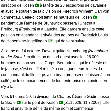
direction de Kösen
à la tête de 28 escadrons de cavalerie
et avec le soutien de la division de Friedrich Wilhelm Carl von
Schmettau. Celle-ci doit tenir les hauteurs de Kösen
pendant que l'armée de Brunswick passera l'Unstrut à
Freibourg
[Freiburg]
et à Laucha. Elle gardera ensuite cette
position en attendant l'arrivée des troupes de Frederick Louis
de Hohenlohe-Ingelfingen
, qui doivent suivre.
A l'aube du 14 octobre, Davout quitte Naumbourg
[Naumburg
an der Saale]
en direction du sud-ouest avec les 26 000
hommes de son seul IIIe Corps. Bernadotte, qui le déteste et
le jalouse, s'est en effet refusé à conjuguer leurs forces. Le
commandant du IIIe corps a eu beau proposer de laisser à son
collègue le commandement de leur entreprise conjointe, rien
n'y a fait.
Vers 6 heures 30, la division de
Charles-Étienne Gudin
passe
la Saale
sur le pont de Kösen
[51.13629, 11.72002]. Elle
franchit ensuite le défilé du même nom et commence