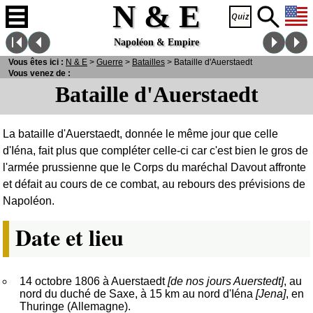
N & E
Napoléon & Empire
Vous êtes ici :
N
& E
>
Guerre
>
Batailles
> Bataille d'Auerstaedt
Vous venez de :
Bataille d'Auerstaedt
La bataille d'Auerstaedt, donnée le même jour que celle
d'Iéna, fait plus que compléter celle-ci car c'est bien le gros de
l'armée prussienne que le Corps du maréchal Davout affronte
et défait au cours de ce combat, au rebours des prévisions de
Napoléon.
Date et lieu
14 octobre 1806 à Auerstaedt
[de nos jours Auerstedt]
, au
nord du duché de Saxe, à 15 km au nord d'Iéna
[Jena]
, en
Thuringe (Allemagne).