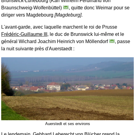
Brunswick-Lunebourg (Karl Wilhelm Ferdinand von
Braunschweig-Wolfenbüttel)
, quitte donc Weimar pour se
diriger vers Magdebourg
[Magdeburg]
.
L'avant-garde, avec laquelle marchent le roi de Prusse
Frédéric-Guillaume III
, le duc de Brunswick lui-même et le
général Wichard Joachim Heinrich von Möllendorf
, passe
la nuit suivante près d'Auerstaedt :
Auerstedt et ses environs
Le lendemain,
Gebhard Leberecht von Blücher
prend la