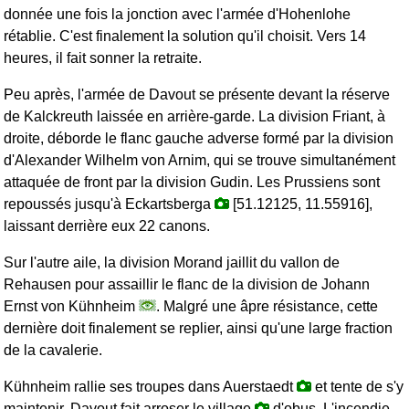
donnée une fois la jonction avec l'armée d'Hohenlohe
rétablie. C'est finalement la solution qu'il choisit. Vers 14
heures, il fait sonner la retraite.
Peu après, l'armée de Davout se présente devant la réserve
de Kalckreuth laissée en arrière-garde. La division Friant, à
droite, déborde le flanc gauche adverse formé par la division
d'Alexander Wilhelm von Arnim, qui se trouve simultanément
attaquée de front par la division Gudin. Les Prussiens sont
repoussés jusqu'à Eckartsberga
[51.12125, 11.55916],
laissant derrière eux 22 canons.
Sur l'autre aile, la division Morand jaillit du vallon de
Rehausen pour assaillir le flanc de la division de Johann
Ernst von Kühnheim
. Malgré une âpre résistance, cette
dernière doit finalement se replier, ainsi qu'une large fraction
de la cavalerie.
Kühnheim rallie ses troupes dans Auerstaedt
et tente de s'y
maintenir. Davout fait arroser le village
d'obus. L'incendie