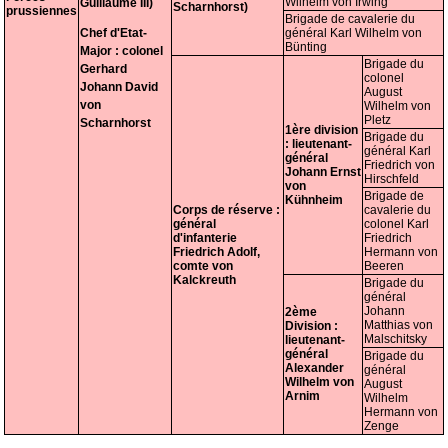
Wilhelm von Irwing
Guillaume III)
Scharnhorst)
prussiennes
Brigade de cavalerie du
Chef d'Etat-
général Karl Wilhelm von
Bünting
Major : colonel
Brigade du
Gerhard
colonel
Johann David
August
von
Wilhelm von
Pletz
Scharnhorst
1ère division
Brigade du
: lieutenant-
général Karl
général
Friedrich von
Johann Ernst
Hirschfeld
von
Brigade de
Kühnheim
Corps de réserve :
cavalerie du
général
colonel Karl
d'infanterie
Friedrich
Friedrich Adolf,
Hermann von
comte von
Beeren
Kalckreuth
Brigade du
général
Johann
2ème
Matthias von
Division :
Malschitsky
lieutenant-
général
Brigade du
Alexander
général
Wilhelm von
August
Arnim
Wilhelm
Hermann von
Zenge