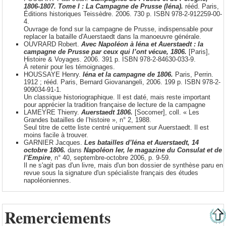
1806-1807. Tome I : La Campagne de Prusse (Iéna).
rééd. Paris,
Éditions historiques Teissèdre. 2006. 730 p. ISBN 978-2-912259-00-
4.
Ouvrage de fond sur la campagne de Prusse, indispensable pour
replacer la bataille d'Auerstaedt dans la manoeuvre générale.
OUVRARD Robert.
Avec Napoléon à Iéna et Auerstaedt : la
campagne de Prusse par ceux qui l’ont vécue, 1806.
[Paris],
Histoire & Voyages. 2006. 391 p. ISBN 978-2-84630-033-9.
À retenir pour les témoignages.
HOUSSAYE Henry.
Iéna et la campagne de 1806.
Paris, Perrin.
1912 ; rééd. Paris, Bernard Giovanangeli, 2006. 199 p. ISBN 978-2-
909034-91-1.
Un classique historiographique. Il est daté, mais reste important
pour apprécier la tradition française de lecture de la campagne
LAMEYRE Thierry.
Auerstaedt 1806.
[Socomer], coll. « Les
Grandes batailles de l’histoire », n° 2, 1988.
Seul titre de cette liste centré uniquement sur Auerstaedt. Il est
moins facile à trouver.
GARNIER Jacques.
Les batailles d’Iéna et Auerstaedt, 14
octobre 1806.
dans
Napoléon Ier, le magazine du Consulat et de
l’Empire
, n° 40, septembre-octobre 2006, p. 9-59.
Il ne s'agit pas d'un livre, mais d'un bon dossier de synthèse paru en
revue sous la signature d'un spécialiste français des études
napoléoniennes.
Remerciements