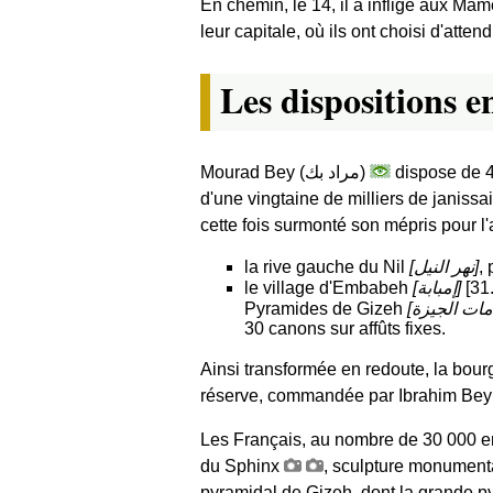
En chemin, le 14, il a infligé aux M
leur capitale, où ils ont choisi d'atte
Les dispositions 
Mourad Bey (
مراد بك
)
dispose de 4
d'une vingtaine de milliers de janissa
cette fois surmonté son mépris pour l'a
la rive gauche du Nil
[
نهر النيل
]
, 
le village d'Embabeh
[
إمبابة
]
[30.08157, 31.19508], situé sur la rive gauche du fleuve, au nord-ouest du Caire et au nord des
Pyramides de Gizeh
[
مات الجيزة
30 canons sur affûts fixes.
Ainsi transformée en redoute, la bourg
réserve, commandée par Ibrahim Bey
Les Français, au nombre de 30 000 envi
du Sphinx
, sculpture monument
pyramidal de Gizeh, dont la grande p