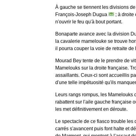
À gauche se tiennent les divisions
François-Joseph Dugua
; à droite
n'ouvrir le feu qu'à bout portant.
Bonaparte avance avec la division Du
la cavalerie mamelouke se trouve hors 
il pourra couper la voie de retraite de
Mourad Bey tente de le prendre de vit
Mamelouks sur la droite française. Trop
assaillants. Ceux-ci sont accueillis p
d'une telle impétuosité qu'ils manquen
Leurs rangs rompus, les Mamelouks co
rabattent sur l'aile gauche française 
les met définitivement en déroute.
Le spectacle de ce fiasco trouble le
carrés s'avancent puis font halte et d
de Marmont
, qui montent à l'assaut 