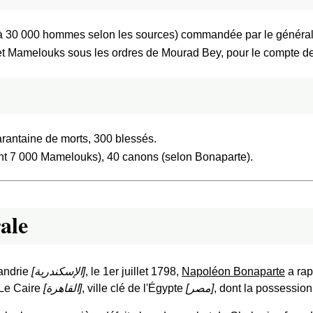
0 à 30 000 hommes selon les sources) commandée par le génér
 et Mamelouks sous les ordres de Mourad Bey, pour le compte d
arantaine de morts, 300 blessés.
nt 7 000 Mamelouks), 40 canons (selon Bonaparte).
ale
xandrie
[
الإسكندرية
]
, le 1er juillet 1798,
Napoléon Bonaparte
a rap
 Le Caire
[
القاهرة
]
, ville clé de l'Égypte
[
مصر
]
, dont la possession 