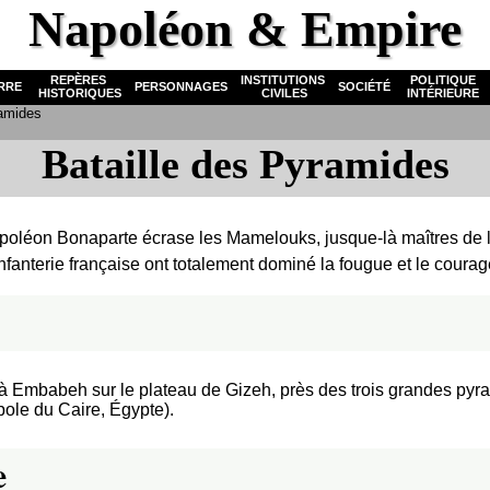
Napoléon & Empire
REPÈRES
INSTITUTIONS
POLITIQUE
RRE
PERSONNAGES
SOCIÉTÉ
HISTORIQUES
CIVILES
INTÉRIEURE
ramides
Bataille des Pyramides
poléon Bonaparte écrase les Mamelouks, jusque-là maîtres de l'é
l'infanterie française ont totalement dominé la fougue et le coura
) à Embabeh sur le plateau de Gizeh, près des trois grandes pyr
pole du Caire, Égypte).
e