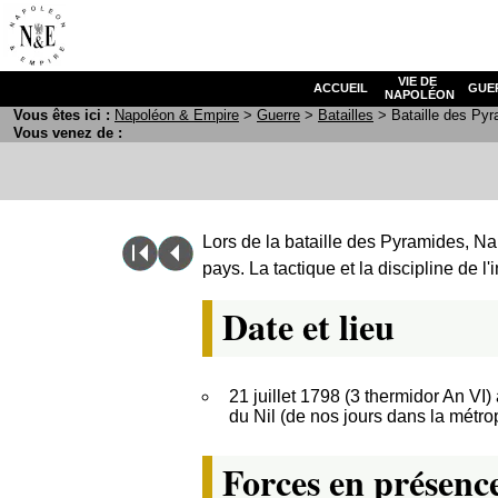
VIE DE
ACCUEIL
GUE
NAPOLÉON
Vous êtes ici :
N
apoléon
& E
mpire
>
Guerre
>
Batailles
> Bataille des Py
Vous venez de :
Lors de la bataille des Pyramides, Na
pays. La tactique et la discipline de 
Date et lieu
21 juillet 1798 (3 thermidor An VI
du Nil (de nos jours dans la métro
Forces en présenc