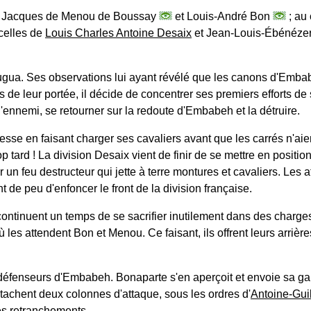
 de Jacques de Menou de Boussay
et Louis-André Bon
; au 
 celles de
Louis Charles Antoine Desaix
et Jean-Louis-Ébénéze
gua. Ses observations lui ayant révélé que les canons d'Emba
de leur portée, il décide de concentrer ses premiers efforts de 
 l'ennemi, se retourner sur la redoute d'Embabeh et la détruire.
esse en faisant charger ses cavaliers avant que les carrés n'aie
 tard ! La division Desaix vient de finir de se mettre en position
ar un feu destructeur qui jette à terre montures et cavaliers. Les
t de peu d'enfoncer le front de la division française.
ntinuent un temps de se sacrifier inutilement dans des charges
où les attendent Bon et Menou. Ce faisant, ils offrent leurs arriè
s défenseurs d'Embabeh. Bonaparte s'en aperçoit et envoie sa g
étachent deux colonnes d'attaque, sous les ordres d'
Antoine-Gu
des retranchements.