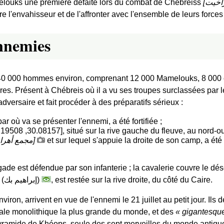
amelouks une première défaite lors du combat de Chebreiss
[
اخيت
ndre l'envahisseur et de l'affronter avec l'ensemble de leurs force
ennemies
0 000 hommes environ, comprenant 12 000 Mamelouks, 8 000 ca
ires. Présent à Chébreis où il a vu ses troupes surclassées par 
dversaire et fait procéder à des préparatifs sérieux :
par où va se présenter l'ennemi, a été fortifiée ;
مجمع أهرا
]
et sur lequel s'appuie la droite de son camp, a ét
ade est défendue par son infanterie ; la cavalerie couvre le dés
 (
إبراهيم بك
)
, est restée sur la rive droite, du côté du Caire.
ron, arrivent en vue de l'ennemi le 21 juillet au petit jour. Ils
ale monolithique la plus grande du monde, et des
gigantesqu
yramide de Khéops, seule des sept merveilles du monde antique t