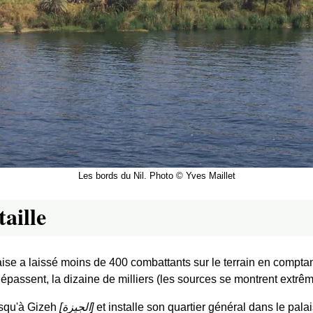
Les bords du Nil. Photo © Yves Maillet
taille
ise a laissé moins de 400 combattants sur le terrain en comptant
dépassent, la dizaine de milliers (les sources se montrent extrê
usqu'à Gizeh
[
الجيزة
]
et installe son quartier général dans le pa