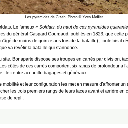
Les pyramides de Gizeh. Photo © Yves Maillet
ldats. Le fameux
Soldats, du haut de ces pyramides quarante
res
du général
Gaspard Gourgaud
, publiés en 1823, que cette 
'âgé de moins de quinze ans lors de la bataille) ; toutefois il r
que va revêtir la bataille qui s'annonce.
u site, Bonaparte dispose ses troupes en carrés par division, tac
es côtés de ces carrés comportent six rangs de profondeur à l'avan
erie ; le centre accueille bagages et généraux.
mobilité et leur configuration les met en mesure d'affronter un 
er les trois premiers rangs de leurs faces avant et arrière en c
ase de repli.