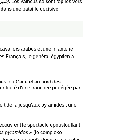
شبر
]
. Les vaincus se sont repliés vers
s dans une bataille décisive.
valiers arabes et une infanterie
les Français, le général égyptien a
é entouré d'une tranchée protégée par
ert de là jusqu'aux pyramides ; une
 découvrent le spectacle époustouflant
es pyramides
(le complexe
oujours debout), dorés par le soleil