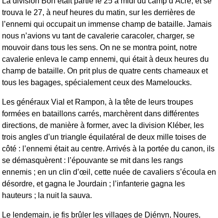
La division Bon était partie le 25 à midi du camp d’Acre, et se
trouva le 27, à neuf heures du matin, sur les derrières de
l’ennemi qui occupait un immense champ de bataille. Jamais
nous n’avions vu tant de cavalerie caracoler, charger, se
mouvoir dans tous les sens. On ne se montra point, notre
cavalerie enleva le camp ennemi, qui était à deux heures du
champ de bataille. On prit plus de quatre cents chameaux et
tous les bagages, spécialement ceux des Mameloucks.
Les généraux Vial et Rampon, à la tête de leurs troupes
formées en bataillons carrés, marchèrent dans différentes
directions, de manière à former, avec la division Kléber, les
trois angles d’un triangle équilatéral de deux mille toises de
côté : l’ennemi était au centre. Arrivés à la portée du canon, ils
se démasquèrent : l’épouvante se mit dans les rangs
ennemis ; en un clin d’œil, cette nuée de cavaliers s’écoula en
désordre, et gagna le Jourdain ; l’infanterie gagna les
hauteurs ; la nuit la sauva.
Le lendemain, je fis brûler les villages de Djényn, Noures,