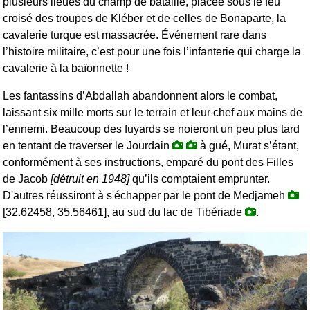
plusieurs lieues du champ de bataille, placée sous le feu
croisé des troupes de Kléber et de celles de Bonaparte, la
cavalerie turque est massacrée. Événement rare dans
l’histoire militaire, c’est pour une fois l’infanterie qui charge la
cavalerie à la baïonnette !
Les fantassins d’Abdallah abandonnent alors le combat,
laissant six mille morts sur le terrain et leur chef aux mains de
l’ennemi. Beaucoup des fuyards se noieront un peu plus tard
en tentant de traverser le Jourdain
à gué, Murat s’étant,
conformément à ses instructions, emparé du pont des Filles
de Jacob
[détruit en 1948]
qu’ils comptaient emprunter.
D'autres réussiront à s'échapper par le pont de Medjameh
[32.62458, 35.56461], au sud du lac de Tibériade
.