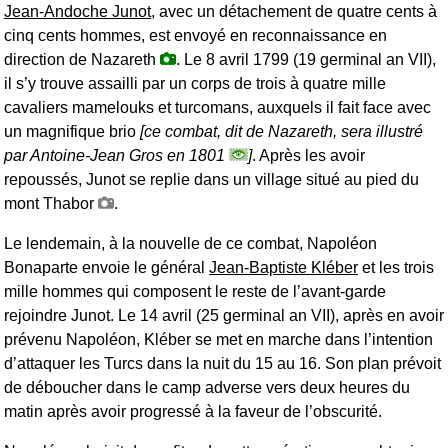
Jean-Andoche Junot
, avec un détachement de quatre cents à
cinq cents hommes, est envoyé en reconnaissance en
direction de Nazareth
. Le 8 avril 1799 (19 germinal an VII),
il s’y trouve assailli par un corps de trois à quatre mille
cavaliers mamelouks et turcomans, auxquels il fait face avec
un magnifique brio
[ce combat, dit de Nazareth, sera illustré
par Antoine-Jean Gros en 1801
]
. Après les avoir
repoussés, Junot se replie dans un village situé au pied du
mont Thabor
.
Le lendemain, à la nouvelle de ce combat, Napoléon
Bonaparte envoie le général
Jean-Baptiste Kléber
et les trois
mille hommes qui composent le reste de l’avant-garde
rejoindre Junot. Le 14 avril (25 germinal an VII), après en avoir
prévenu Napoléon, Kléber se met en marche dans l’intention
d’attaquer les Turcs dans la nuit du 15 au 16. Son plan prévoit
de déboucher dans le camp adverse vers deux heures du
matin après avoir progressé à la faveur de l’obscurité.