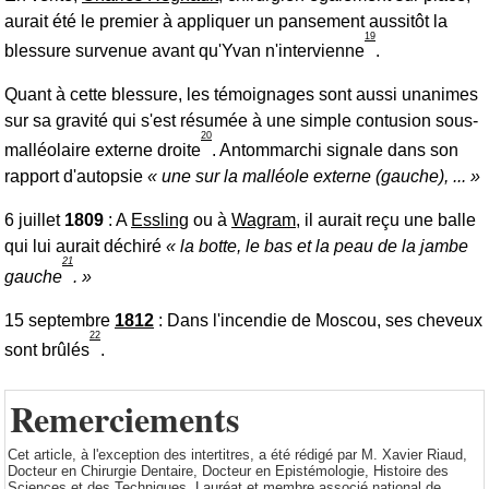
aurait été le premier à appliquer un pansement aussitôt la
19
blessure survenue avant qu'Yvan n'intervienne
.
Quant à cette blessure, les témoignages sont aussi unanimes
sur sa gravité qui s'est résumée à une simple contusion sous-
20
malléolaire externe droite
. Antommarchi signale dans son
rapport d'autopsie
une sur la malléole externe (gauche), ...
6 juillet
1809
: A
Essling
ou à
Wagram
, il aurait reçu une balle
qui lui aurait déchiré
la botte, le bas et la peau de la jambe
21
gauche
.
15 septembre
1812
: Dans l'incendie de Moscou, ses cheveux
22
sont brûlés
.
Remerciements
Cet article, à l'exception des intertitres, a été rédigé par M. Xavier Riaud,
Docteur en Chirurgie Dentaire, Docteur en Epistémologie, Histoire des
Sciences et des Techniques, Lauréat et membre associé national de