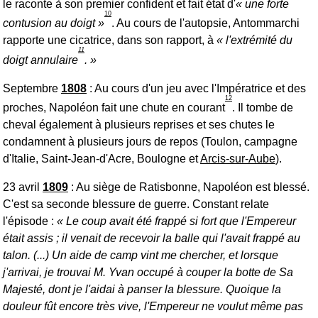
le raconte à son premier confident et fait état d'
une forte
10
contusion au doigt
. Au cours de l'autopsie, Antommarchi
rapporte une cicatrice, dans son rapport, à
l'extrémité du
11
doigt annulaire
.
Septembre
1808
: Au cours d'un jeu avec l'Impératrice et des
12
proches, Napoléon fait une chute en courant
. Il tombe de
cheval également à plusieurs reprises et ses chutes le
condamnent à plusieurs jours de repos (Toulon, campagne
d'Italie, Saint-Jean-d'Acre, Boulogne et
Arcis-sur-Aube
).
23 avril
1809
: Au siège de Ratisbonne, Napoléon est blessé.
C'est sa seconde blessure de guerre. Constant relate
l'épisode :
Le coup avait été frappé si fort que l'Empereur
était assis ; il venait de recevoir la balle qui l'avait frappé au
talon. (...) Un aide de camp vint me chercher, et lorsque
j'arrivai, je trouvai M. Yvan occupé à couper la botte de Sa
Majesté, dont je l'aidai à panser la blessure. Quoique la
douleur fût encore très vive, l'Empereur ne voulut même pas