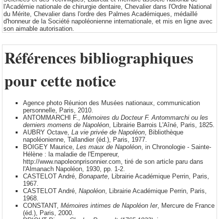
l'Académie nationale de chirurgie dentaire, Chevalier dans l'Ordre National
du Mérite, Chevalier dans l'ordre des Palmes Académiques, médaillé
d'honneur de la Société napoléonienne internationale, et mis en ligne avec
son aimable autorisation.
Références bibliographiques
pour cette notice
Agence photo Réunion des Musées nationaux, communication
personnelle, Paris, 2010.
ANTOMMARCHI F.,
Mémoires du Docteur F. Antommarchi ou les
derniers momens de Napoléon
, Librairie Barrois L'Aîné, Paris, 1825.
AUBRY Octave,
La vie privée de Napoléon
, Bibliothèque
napoléonienne, Tallandier (éd.), Paris, 1977.
BOIGEY Maurice,
Les maux de Napoléon
, in Chronologie - Sainte-
Hélène : la maladie de l'Empereur,
http://www.napoleonprisonnier.com, tiré de son article paru dans
l'Almanach Napoléon, 1930, pp. 1-2.
CASTELOT André,
Bonaparte
, Librairie Académique Perrin, Paris,
1967.
CASTELOT André,
Napoléon
, Librairie Académique Perrin, Paris,
1968.
CONSTANT,
Mémoires intimes de Napoléon Ier
, Mercure de France
(éd.), Paris, 2000.