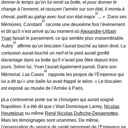
donner le temps qu'on lui remit sa botte, et pour donner le
change à l'ennemi, et rassurer l'armée sur son état, il monta à
13
cheval, partit au galop avec tout son état-major
...
Dans ses
14
Mémoires, Constant
raconte une deuxième fois l'événement
et dit qu'il n'est arrivé qu'au moment où
Alexandre-Urbain
Yvan
faisait le pansement, ce qui semble plus vraisemblable.
15
Aubry
affirme qu'un biscaïen l'aurait touché au talon droit. La
contusion aurait touché un nerf et le pied aurait gonflé
davantage dans sa botte qu'il n'avait pas ôtée depuis trois
jours. Selon lui, Yvan l'aurait également pansé. Dans son
16
Mémorial, Las Cases
rapporte les propos de l'Empereur qui
lui a dit qu'
une balle lui avait frappé le talon.
Le biscaïen
est exposé au musée de l'Armée à Paris.
pLa controverse porte sur le chirurgien qui aurait soigné
Napoléon. Il a été dit que c'était Dominique Larrey,
Nicolas
Heurteloup
ou même
René Nicolas Dufriche-Desgenettes
.
Mais les témoignages sont unanimes. De même,
l'organisation du service de santé personnel de l'Empereur ne