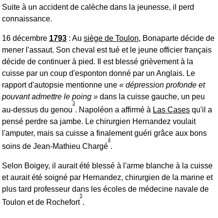
Suite à un accident de calèche dans la jeunesse, il perd
connaissance.
16 décembre
1793
: Au
siège de Toulon
, Bonaparte décide de
mener l'assaut. Son cheval est tué et le jeune officier français
décide de continuer à pied. Il est blessé grièvement à la
cuisse par un coup d'esponton donné par un Anglais. Le
rapport d'autopsie mentionne une
dépression profonde et
pouvant admettre le poing
dans la cuisse gauche, un peu
3
au-dessus du genou
. Napoléon a affirmé à
Las Cases
qu'il a
pensé perdre sa jambe. Le chirurgien Hernandez voulait
l'amputer, mais sa cuisse a finalement guéri grâce aux bons
4
soins de Jean-Mathieu Chargé
.
Selon Boigey, il aurait été blessé à l'arme blanche à la cuisse
et aurait été soigné par Hernandez, chirurgien de la marine et
plus tard professeur dans les écoles de médecine navale de
5
Toulon et de Rochefort
.