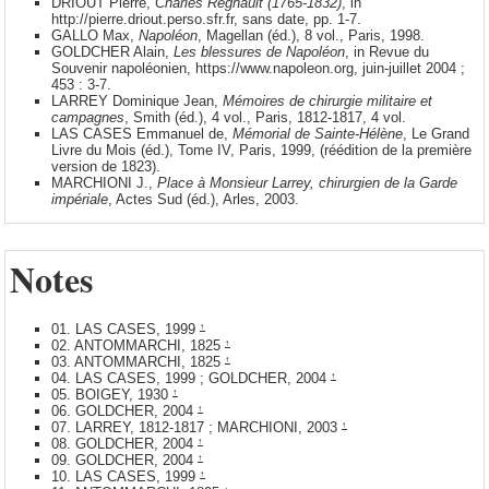
DRIOUT Pierre,
Charles Regnault (1765-1832)
, in
http://pierre.driout.perso.sfr.fr, sans date, pp. 1-7.
GALLO Max,
Napoléon
, Magellan (éd.), 8 vol., Paris, 1998.
GOLDCHER Alain,
Les blessures de Napoléon
, in Revue du
Souvenir napoléonien, https://www.napoleon.org, juin-juillet 2004 ;
453 : 3-7.
LARREY Dominique Jean,
Mémoires de chirurgie militaire et
campagnes
, Smith (éd.), 4 vol., Paris, 1812-1817, 4 vol.
LAS CASES Emmanuel de,
Mémorial de Sainte-Hélène
, Le Grand
Livre du Mois (éd.), Tome IV, Paris, 1999, (réédition de la première
version de 1823).
MARCHIONI J.,
Place à Monsieur Larrey, chirurgien de la Garde
impériale
, Actes Sud (éd.), Arles, 2003.
Notes
01. LAS CASES, 1999
↑
02. ANTOMMARCHI, 1825
↑
03. ANTOMMARCHI, 1825
↑
04. LAS CASES, 1999 ; GOLDCHER, 2004
↑
05. BOIGEY, 1930
↑
06. GOLDCHER, 2004
↑
07. LARREY, 1812-1817 ; MARCHIONI, 2003
↑
08. GOLDCHER, 2004
↑
09. GOLDCHER, 2004
↑
10. LAS CASES, 1999
↑