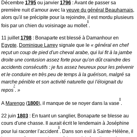
Décembre
1795
ou janvier
1796
: Avant de passer sa
première nuit d'amour avec la
veuve du général Beauharnais
,
alors qu'il se précipite pour la rejoindre, il est mordu plusieurs
6
fois par un chien du voisinage au mollet
.
11 juillet
1798
: Bonaparte est blessé à Damanhour en
Egypte
.
Dominique Larrey
signale que le
général en chef
reçut un coup de pied d'un cheval arabe, qui lui fit à la jambe
droite une contusion assez forte pour qu'on dût craindre des
accidents consécutifs : je fus assez heureux pour les prévenir
et le conduire en très peu de temps à la guérison, malgré sa
marche pénible et son activité naturelle qui l'éloignait du
7
repos
.
8
A
Marengo
(
1800
), il manque de se noyer dans la vase
.
22 juin
1803
: En tuant un sanglier, Bonaparte se blesse au
cours d'une chasse. Il aurait écrit le lendemain à Joséphine
9
pour lui raconter l'accident
. Dans son exil à Sainte-Hélène, il