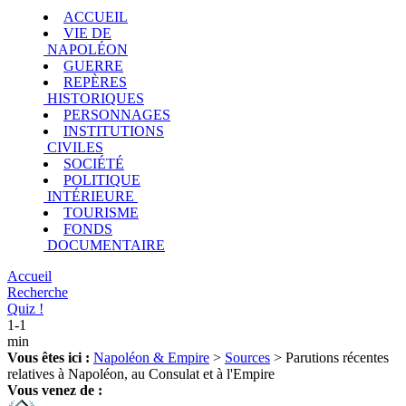
ACCUEIL
VIE DE
NAPOLÉON
GUERRE
REPÈRES
HISTORIQUES
PERSONNAGES
INSTITUTIONS
CIVILES
SOCIÉTÉ
POLITIQUE
INTÉRIEURE
TOURISME
FONDS
DOCUMENTAIRE
Accueil
Recherche
Quiz !
1-1
min
Vous êtes ici :
N
apoléon
& E
mpire
>
Sources
> Parutions récentes
relatives à Napoléon, au Consulat et à l'Empire
Vous venez de :