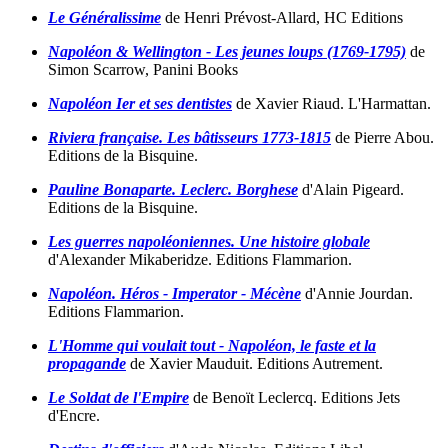
Le Généralissime
de Henri Prévost-Allard, HC Editions
Napoléon & Wellington - Les jeunes loups (1769-1795)
de
Simon Scarrow, Panini Books
Napoléon Ier et ses dentistes
de Xavier Riaud. L'Harmattan.
Riviera française. Les bâtisseurs 1773-1815
de Pierre Abou.
Editions de la Bisquine.
Pauline Bonaparte. Leclerc. Borghese
d'Alain Pigeard.
Editions de la Bisquine.
Les guerres napoléoniennes. Une histoire globale
d'Alexander Mikaberidze. Editions Flammarion.
Napoléon. Héros - Imperator - Mécène
d'Annie Jourdan.
Editions Flammarion.
L'Homme qui voulait tout - Napoléon, le faste et la
propagande
de Xavier Mauduit. Editions Autrement.
Le Soldat de l'Empire
de Benoït Leclercq. Editions Jets
d'Encre.