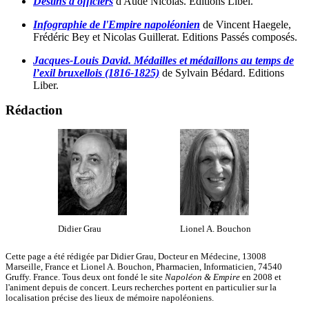
Destins d'officiers
d'Aude Nicolas. Editions Libel.
Infographie de l'Empire napoléonien
de Vincent Haegele,
Frédéric Bey et Nicolas Guillerat. Editions Passés composés.
Jacques-Louis David. Médailles et médaillons au temps de
l’exil bruxellois (1816-1825)
de Sylvain Bédard. Editions
Liber.
Rédaction
Didier Grau
Lionel A. Bouchon
Cette page a été rédigée par Didier Grau, Docteur en Médecine, 13008
Marseille, France et Lionel A. Bouchon, Pharmacien, Informaticien, 74540
Gruffy. France. Tous deux ont fondé le site
Napoléon & Empire
en 2008 et
l'animent depuis de concert. Leurs recherches portent en particulier sur la
localisation précise des lieux de mémoire napoléoniens.