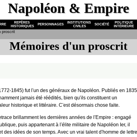
Napoléon & Empire
REPÈRES
INSTITUTIONS
POLITIQUE
RRE
PERSONNAGES
SOCIÉTÉ
HISTORIQUES
CIVILES
INTÉRIEURE
proscrit
Mémoires d'un proscrit
1772-1845) fut l'un des généraux de Napoléon. Publiés en 1835
namment jamais été réédités, bien qu'ils constituent un
ur historique et littéraire. C'est désormais chose faite.
etrace brillamment les dernières années de l'Empire : engagé
lique, puis appartenant à l'élite militaire de Napoléon Ier, il
t des idées de son temps. Avec un vrai talent d'homme de lettre