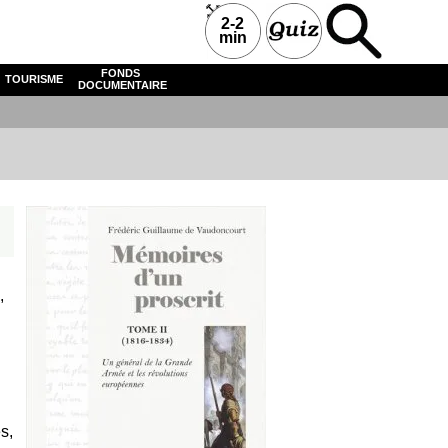
2-2
min
FONDS
TOURISME
DOCUMENTAIRE
,
s,