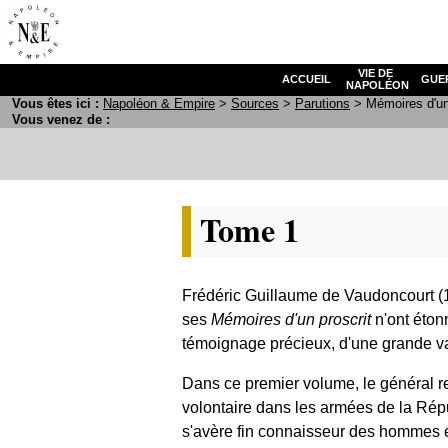
VIE DE
ACCUEIL
GUE
NAPOLÉON
Vous êtes ici :
N
apoléon
& E
mpire
>
Sources
>
Parutions
> Mémoires d'un 
Vous venez de :
Tome 1
Frédéric Guillaume de Vaudoncourt (
ses
Mémoires d'un proscrit
n'ont éton
témoignage précieux, d'une grande vale
Dans ce premier volume, le général r
volontaire dans les armées de la Répub
s'avère fin connaisseur des hommes e