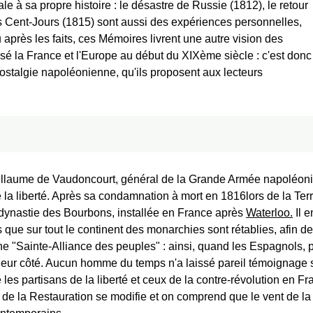
le à sa propre histoire : le désastre de Russie (1812), le retour
s
Cent-Jours
(1815) sont aussi des expériences personnelles,
après les faits, ces Mémoires livrent une autre vision des
é la France et l'Europe au début du XIXème siècle : c'est donc
nostalgie napoléonienne, qu'ils proposent aux lecteurs
llaume de Vaudoncourt, général de la Grande Armée napoléoni
de la liberté. Après sa condamnation à mort en 1816lors de la Terr
 dynastie des Bourbons, installée en France après
Waterloo.
Il e
s que sur tout le continent des monarchies sont rétablies, afin d
ne "Sainte-Alliance des peuples" : ainsi, quand les Espagnols, 
ôt à leur côté. Aucun homme du temps n'a laissé pareil témoignag
re les partisans de la liberté et ceux de la contre-révolution en F
 de la Restauration se modifie et on comprend que le vent de l