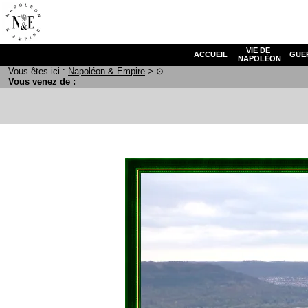
VIE DE
ACCUEIL
GUE
NAPOLÉON
Vous êtes ici :
N
apoléon
& E
mpire
>
⊙
Vous venez de :